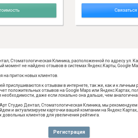
тоимость
Связаться
тал, Стоматологическая Клиника, расположенной по адресу ул. Кар
ый момент не найдено отзывов в системах Яндекс.Карты, Google Maps
я на приток новых клиентов.
й прислушиваются к отзывам в интернете, так же, как и к личным
чет положительных отзывов на Google Maps или Яндекс.Картах, п
и необходимости, даже если локально она дальше, чем аналогична
Арт Студио Дентал, Стоматологическая Клиника, мы рекомендуем
дем и актуализируем карточки вашей компании на Яндекс Картах, G
 довольных клиентов для увеличения рейтинга.
Регистрация