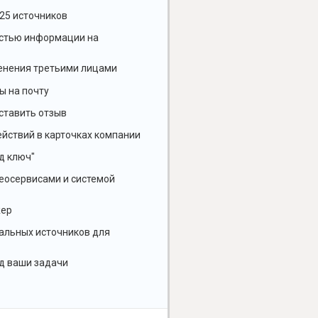
25 источников
остью информации на
енения третьими лицами
ы на почту
ставить отзыв
йствий в карточках компании
д ключ"
геосервисами и системой
жер
альных источников для
д ваши задачи