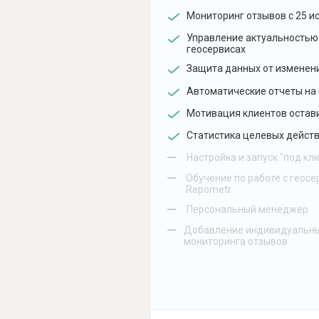
Мониторинг отзывов с 25 и
Управление актуальностью
геосервисах
Защита данных от изменен
Автоматические отчеты на 
Мотивация клиентов остав
Статистика целевых действ
–
Настройка и запуск "под кл
–
Обучение по работе с геосе
Repometr
–
Персональный менеджер
–
Добавление индивидуальны
мониторинга отзывов