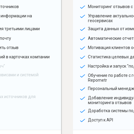
сточников
Мониторинг отзывов с 
 информации на
Управление актуальн
геосервисах
ия третьими лицами
Защита данных от изм
почту
Автоматические отчет
ить отзыв
Мотивация клиентов о
ий в карточках компании
Статистика целевых де
юч"
Настройка и запуск "по
рвисами и системой
Обучение по работе с 
Repometr
Персональный менед
х источников для
Добавление индивиду
мониторинга отзывов
Доработка системы по
Доступ к API