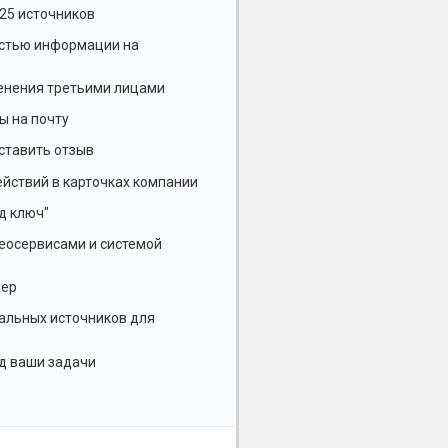
25 источников
остью информации на
енения третьими лицами
ы на почту
ставить отзыв
йствий в карточках компании
д ключ"
геосервисами и системой
жер
альных источников для
д ваши задачи