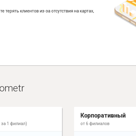
е терять клиентов из-за отсутствия на картах,
ometr
Корпоративный
 за 1 филиал)
от 6 филиалов