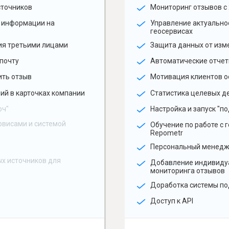
сточников
Мониторинг отзывов с 
 информации на
Управление актуальн
геосервисах
ия третьими лицами
Защита данных от изм
почту
Автоматические отчет
ить отзыв
Мотивация клиентов о
ий в карточках компании
Статистика целевых де
юч"
Настройка и запуск "по
рвисами и системой
Обучение по работе с 
Repometr
Персональный менед
х источников для
Добавление индивиду
мониторинга отзывов
Доработка системы по
Доступ к API