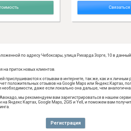
тоимость
Связаться
ложенной по адресу Чебоксары, улица Рихарда Зорге, 10 в данный
я на приток новых клиентов.
й прислушиваются к отзывам в интернете, так же, как и к личным
чет положительных отзывов на Google Maps или Яндекс.Картах, п
и необходимости, даже если локально она дальше, чем аналогична
 Авокадо, мы рекомендуем вам зарегистрироваться в нашем серв
 на Яндекс Картах, Google Maps, 2GIS и Yell, и поможем вам полу
инга.
Регистрация