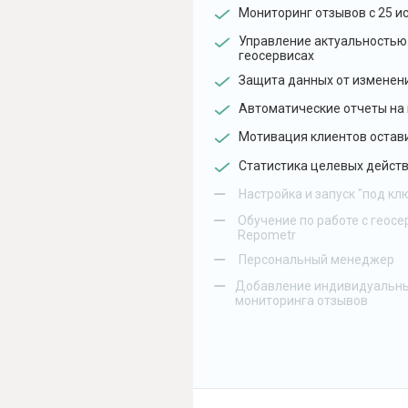
Мониторинг отзывов с 25 и
Управление актуальностью
геосервисах
Защита данных от изменен
Автоматические отчеты на 
Мотивация клиентов остав
Статистика целевых действ
–
Настройка и запуск "под кл
–
Обучение по работе с геосе
Repometr
–
Персональный менеджер
–
Добавление индивидуальны
мониторинга отзывов