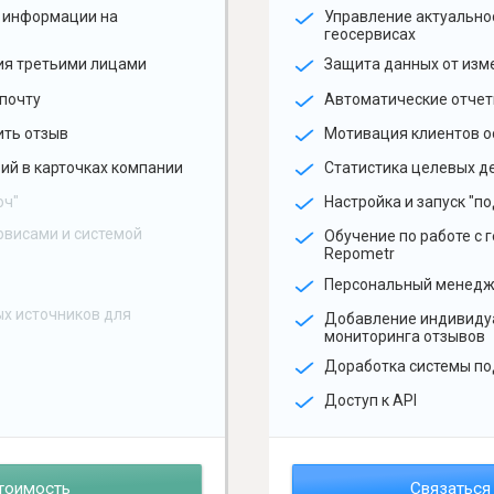
 информации на
Управление актуальн
геосервисах
ия третьими лицами
Защита данных от изм
почту
Автоматические отчет
ить отзыв
Мотивация клиентов о
ий в карточках компании
Статистика целевых де
юч"
Настройка и запуск "по
рвисами и системой
Обучение по работе с 
Repometr
Персональный менед
х источников для
Добавление индивиду
мониторинга отзывов
Доработка системы по
Доступ к API
тоимость
Связаться