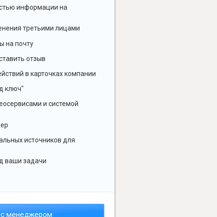
остью информации на
енения третьими лицами
ы на почту
ставить отзыв
йствий в карточках компании
д ключ"
геосервисами и системой
жер
альных источников для
д ваши задачи
 с менеджером