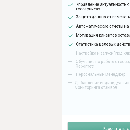
Управление актуальностью
геосервисах
Защита данных от изменен
Автоматические отчеты на 
Мотивация клиентов остав
Статистика целевых действ
–
Настройка и запуск "под кл
–
Обучение по работе с геосе
Repometr
–
Персональный менеджер
–
Добавление индивидуальны
мониторинга отзывов
Рассчитать с