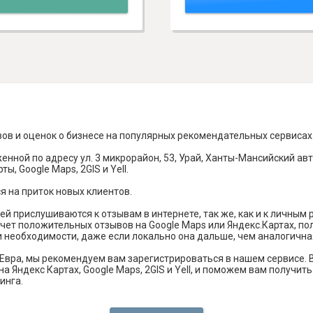
вов и оценок о бизнесе на популярных рекомендательных сервисах
енной по адресу ул. 3 микрорайон, 53, Урай, Ханты-Мансийский ав
ы, Google Maps, 2GIS и Yell.
я на приток новых клиентов.
й прислушиваются к отзывам в интернете, так же, как и к личным
чет положительных отзывов на Google Maps или Яндекс.Картах, п
и необходимости, даже если локально она дальше, чем аналогична
Евра, мы рекомендуем вам зарегистрироваться в нашем сервисе.
а Яндекс Картах, Google Maps, 2GIS и Yell, и поможем вам получи
инга.