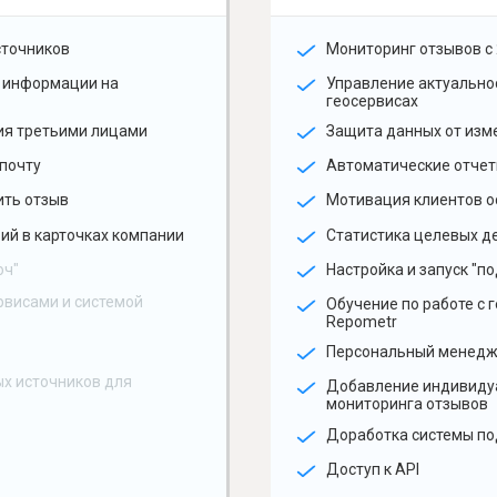
сточников
Мониторинг отзывов с 
 информации на
Управление актуальн
геосервисах
ия третьими лицами
Защита данных от изм
почту
Автоматические отчет
ить отзыв
Мотивация клиентов о
ий в карточках компании
Статистика целевых де
юч"
Настройка и запуск "по
рвисами и системой
Обучение по работе с 
Repometr
Персональный менед
х источников для
Добавление индивиду
мониторинга отзывов
Доработка системы по
Доступ к API