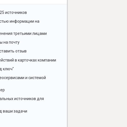
25 источников
остью информации на
енения третьими лицами
ы на почту
ставить отзыв
йствий в карточках компании
д ключ"
геосервисами и системой
жер
альных источников для
д ваши задачи