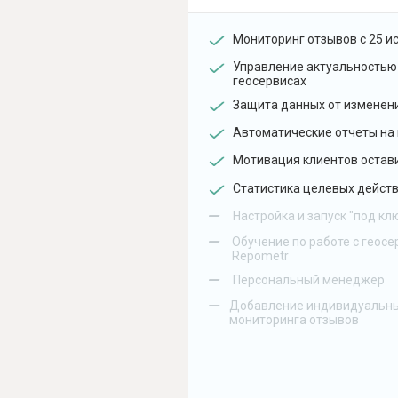
Мониторинг отзывов с 25 и
Управление актуальностью
геосервисах
Защита данных от изменен
Автоматические отчеты на 
Мотивация клиентов остав
Статистика целевых действ
–
Настройка и запуск "под кл
–
Обучение по работе с геосе
Repometr
–
Персональный менеджер
–
Добавление индивидуальны
мониторинга отзывов