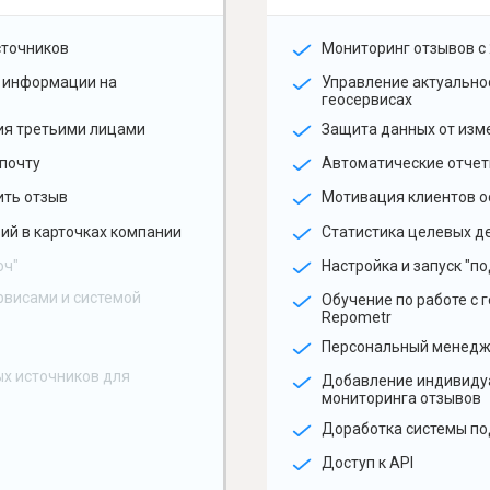
сточников
Мониторинг отзывов с 
 информации на
Управление актуальн
геосервисах
ия третьими лицами
Защита данных от изм
почту
Автоматические отчет
ить отзыв
Мотивация клиентов о
ий в карточках компании
Статистика целевых де
юч"
Настройка и запуск "по
рвисами и системой
Обучение по работе с 
Repometr
Персональный менед
х источников для
Добавление индивиду
мониторинга отзывов
Доработка системы по
Доступ к API