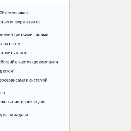
25 источников
остью информации на
енения третьими лицами
ы на почту
ставить отзыв
йствий в карточках компании
д ключ"
геосервисами и системой
жер
альных источников для
д ваши задачи