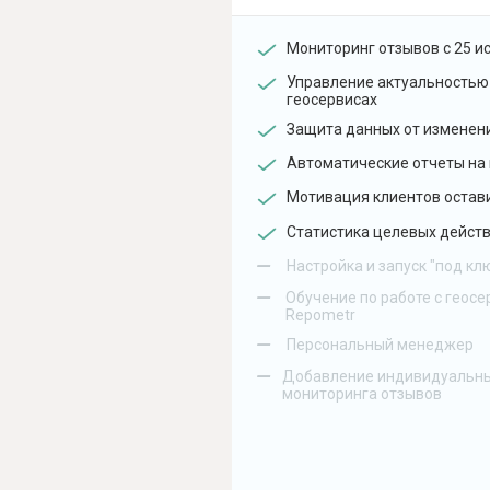
Мониторинг отзывов с 25 и
Управление актуальностью
геосервисах
Защита данных от изменен
Автоматические отчеты на 
Мотивация клиентов остав
Статистика целевых действ
–
Настройка и запуск "под кл
–
Обучение по работе с геосе
Repometr
–
Персональный менеджер
–
Добавление индивидуальны
мониторинга отзывов