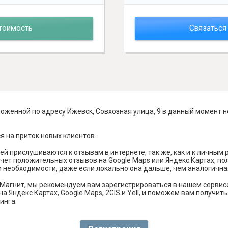
тоимость
Связаться
оженной по адресу Ижевск, Совхозная улица, 9 в данный момент н
я на приток новых клиентов.
й прислушиваются к отзывам в интернете, так же, как и к личным
чет положительных отзывов на Google Maps или Яндекс.Картах, п
и необходимости, даже если локально она дальше, чем аналогична
Магнит, мы рекомендуем вам зарегистрироваться в нашем сервис
а Яндекс Картах, Google Maps, 2GIS и Yell, и поможем вам получи
инга.