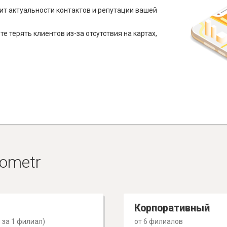
ит актуальности контактов и репутации вашей
е терять клиентов из-за отсутствия на картах,
ometr
Корпоративный
 за 1 филиал)
от 6 филиалов