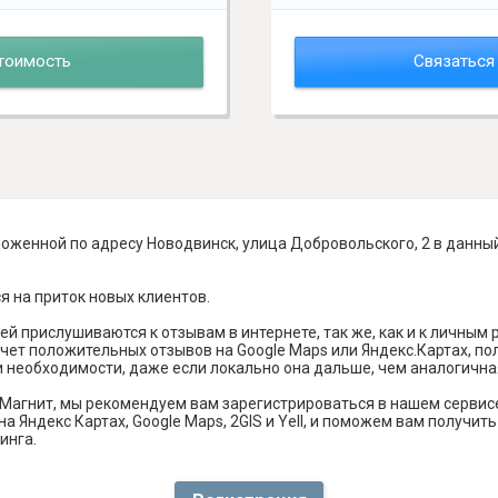
тоимость
Связаться
ложенной по адресу Новодвинск, улица Добровольского, 2 в данны
я на приток новых клиентов.
й прислушиваются к отзывам в интернете, так же, как и к личным
чет положительных отзывов на Google Maps или Яндекс.Картах, п
и необходимости, даже если локально она дальше, чем аналогична
Магнит, мы рекомендуем вам зарегистрироваться в нашем сервис
а Яндекс Картах, Google Maps, 2GIS и Yell, и поможем вам получи
инга.