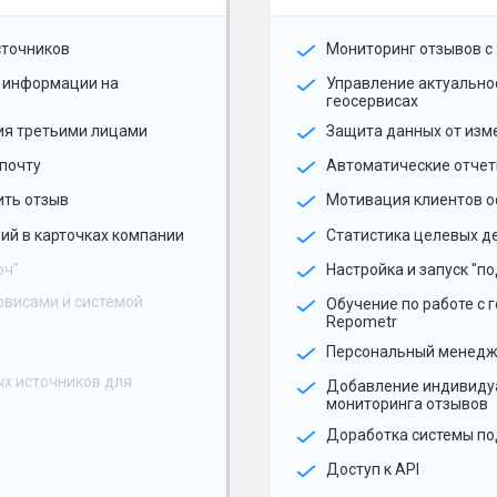
сточников
Мониторинг отзывов с 
 информации на
Управление актуальн
геосервисах
ия третьими лицами
Защита данных от изм
почту
Автоматические отчет
ить отзыв
Мотивация клиентов о
ий в карточках компании
Статистика целевых де
юч"
Настройка и запуск "по
рвисами и системой
Обучение по работе с 
Repometr
Персональный менед
х источников для
Добавление индивиду
мониторинга отзывов
Доработка системы по
Доступ к API