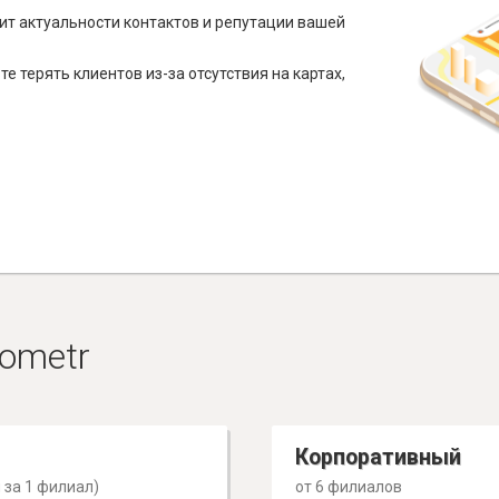
ит актуальности контактов и репутации вашей
е терять клиентов из-за отсутствия на картах,
ometr
Корпоративный
 за 1 филиал)
от 6 филиалов