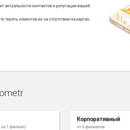
ит актуальности контактов и репутации вашей
е терять клиентов из-за отсутствия на картах,
ometr
Корпоративный
 за 1 филиал)
от 6 филиалов