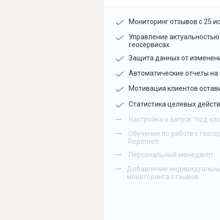
Мониторинг отзывов с 25 и
Управление актуальностью
геосервисах
Защита данных от изменен
Автоматические отчеты на 
Мотивация клиентов остав
Статистика целевых действ
–
Настройка и запуск "под кл
–
Обучение по работе с геосе
Repometr
–
Персональный менеджер
–
Добавление индивидуальны
мониторинга отзывов