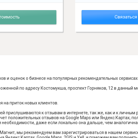
тоимость
Связаться
вов и оценок о бизнесе на популярных рекомендательных сервисах
оженной по адресу Костомукша, проспект Горняков, 12 в данный м
я на приток новых клиентов.
й прислушиваются к отзывам в интернете, так же, как и к личным
чет положительных отзывов на Google Maps или Яндекс.Картах, п
и необходимости, даже если локально она дальше, чем аналогична
Магнит, мы рекомендуем вам зарегистрироваться в нашем сервис
а Яндекс Картах, Google Maps, 2GIS и Yell, и поможем вам получи