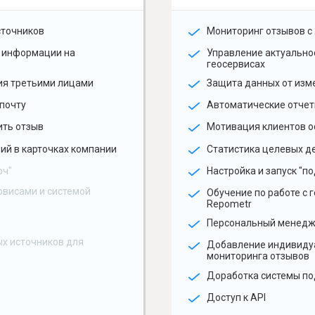
сточников
Мониторинг отзывов с 
 информации на
Управление актуальн
геосервисах
ия третьими лицами
Защита данных от изм
почту
Автоматические отчет
ить отзыв
Мотивация клиентов о
ий в карточках компании
Статистика целевых де
юч"
Настройка и запуск "по
рвисами и системой
Обучение по работе с 
Repometr
Персональный менед
х источников для
Добавление индивиду
мониторинга отзывов
Доработка системы по
Доступ к API