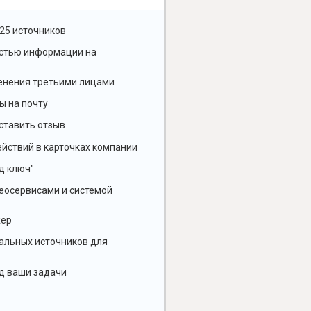
25 источников
остью информации на
енения третьими лицами
ы на почту
ставить отзыв
йствий в карточках компании
д ключ"
геосервисами и системой
жер
альных источников для
д ваши задачи