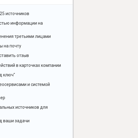
25 источников
остью информации на
енения третьими лицами
ы на почту
ставить отзыв
йствий в карточках компании
д ключ"
геосервисами и системой
жер
альных источников для
д ваши задачи