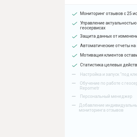
Мониторинг отзывов с 25 и
Управление актуальностью
геосервисах
Защита данных от изменен
Автоматические отчеты на 
Мотивация клиентов остав
Статистика целевых действ
–
Настройка и запуск "под кл
–
Обучение по работе с геосе
Repometr
–
Персональный менеджер
–
Добавление индивидуальны
мониторинга отзывов