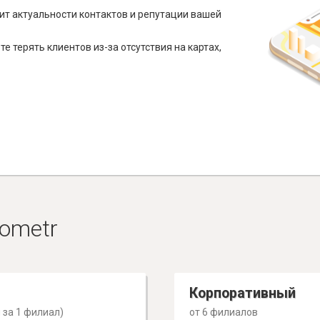
ит актуальности контактов и репутации вашей
е терять клиентов из-за отсутствия на картах,
ometr
Корпоративный
 за 1 филиал)
от 6 филиалов