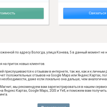
тоимость
Связаться
оженной по адресу Вологда, улица Конева, 5 в данный момент не 
я на приток новых клиентов.
й прислушиваются к отзывам в интернете, так же, как и к личным
чет положительных отзывов на Google Maps или Яндекс.Картах, п
и необходимости, даже если локально она дальше, чем аналогична
Магнит, мы рекомендуем вам зарегистрироваться в нашем сервис
а Яндекс Картах, Google Maps, 2GIS и Yell, и поможем вам получи
инга.