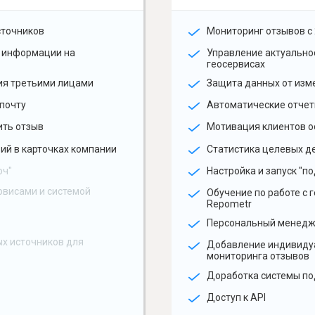
сточников
Мониторинг отзывов с 
 информации на
Управление актуальн
геосервисах
ия третьими лицами
Защита данных от изм
почту
Автоматические отчет
ить отзыв
Мотивация клиентов о
ий в карточках компании
Статистика целевых де
юч"
Настройка и запуск "по
рвисами и системой
Обучение по работе с 
Repometr
Персональный менед
х источников для
Добавление индивиду
мониторинга отзывов
Доработка системы по
Доступ к API