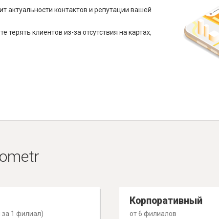
ит актуальности контактов и репутации вашей
е терять клиентов из-за отсутствия на картах,
ometr
Корпоративный
 за 1 филиал)
от 6 филиалов