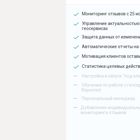
Мониторинг отзывов с 25 и
Управление актуальностью
геосервисах
Защита данных от изменен
Автоматические отчеты на 
Мотивация клиентов остав
Статистика целевых действ
–
Настройка и запуск "под кл
–
Обучение по работе с геосе
Repometr
–
Персональный менеджер
–
Добавление индивидуальны
мониторинга отзывов