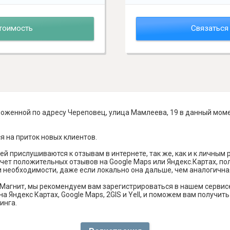
тоимость
Связаться
ложенной по адресу Череповец, улица Мамлеева, 19 в данный моме
я на приток новых клиентов.
й прислушиваются к отзывам в интернете, так же, как и к личным
чет положительных отзывов на Google Maps или Яндекс.Картах, п
и необходимости, даже если локально она дальше, чем аналогична
Магнит, мы рекомендуем вам зарегистрироваться в нашем сервис
а Яндекс Картах, Google Maps, 2GIS и Yell, и поможем вам получи
инга.