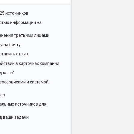
25 источников
остью информации на
енения третьими лицами
ы на почту
ставить отзыв
йствий в карточках компании
д ключ"
геосервисами и системой
жер
альных источников для
д ваши задачи