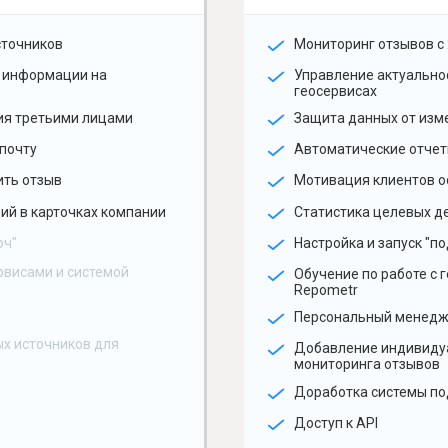
сточников
Мониторинг отзывов с 
 информации на
Управление актуальн
геосервисах
ия третьими лицами
Защита данных от изм
почту
Автоматические отчет
ить отзыв
Мотивация клиентов о
ий в карточках компании
Статистика целевых де
юч"
Настройка и запуск "по
рвисами и системой
Обучение по работе с 
Repometr
Персональный менед
х источников для
Добавление индивиду
мониторинга отзывов
Доработка системы по
Доступ к API