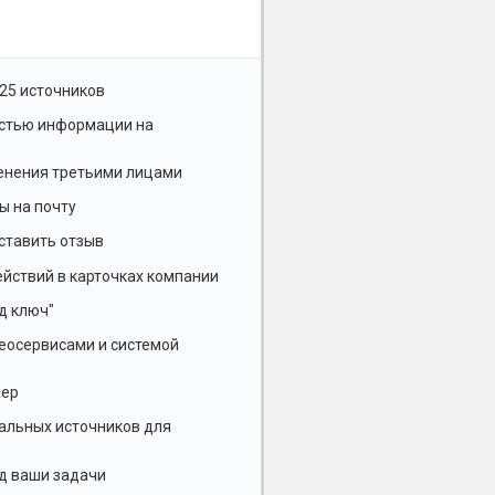
25 источников
остью информации на
енения третьими лицами
ы на почту
ставить отзыв
йствий в карточках компании
д ключ"
геосервисами и системой
жер
альных источников для
д ваши задачи