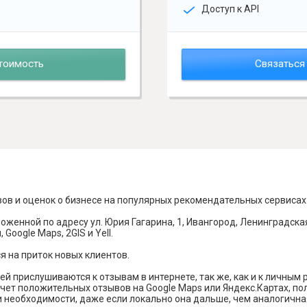
Доступ к API
тоимость
Связаться
вов и оценок о бизнесе на популярных рекомендательных сервисах
оженной по адресу ул. Юрия Гагарина, 1, Ивангород, Ленинградская
Google Maps, 2GIS и Yell.
я на приток новых клиентов.
й прислушиваются к отзывам в интернете, так же, как и к личным
чет положительных отзывов на Google Maps или Яндекс.Картах, п
и необходимости, даже если локально она дальше, чем аналогична