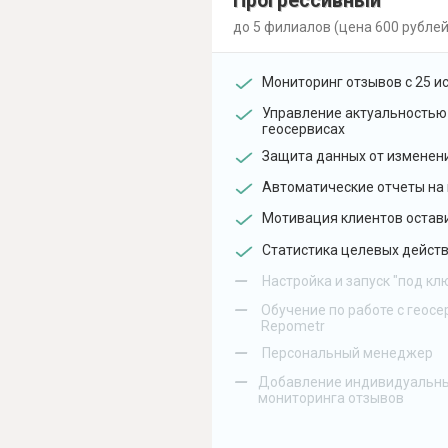
Прогрессивный
до 5 филиалов (цена 600 рублей
Мониторинг отзывов с 25 и
Управление актуальностью
геосервисах
Защита данных от изменен
Автоматические отчеты на 
Мотивация клиентов остав
Статистика целевых действ
–
Настройка и запуск "под кл
–
Обучение по работе с геосе
Repometr
–
Персональный менеджер
–
Добавление индивидуальны
мониторинга отзывов