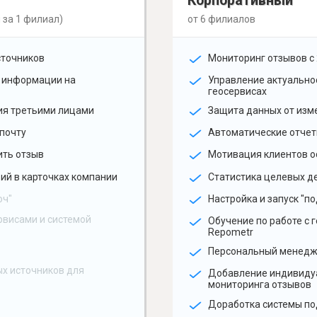
Корпоративный
 за 1 филиал)
от 6 филиалов
сточников
Мониторинг отзывов с 
 информации на
Управление актуальн
геосервисах
ия третьими лицами
Защита данных от изм
почту
Автоматические отчет
ить отзыв
Мотивация клиентов о
ий в карточках компании
Статистика целевых де
юч"
Настройка и запуск "по
рвисами и системой
Обучение по работе с 
Repometr
Персональный менед
х источников для
Добавление индивиду
мониторинга отзывов
Доработка системы по