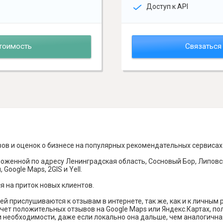
Доступ к API
тоимость
Связаться
вов и оценок о бизнесе на популярных рекомендательных сервисах
оженной по адресу Ленинградская область, Сосновый Бор, Липовс
Google Maps, 2GIS и Yell.
я на приток новых клиентов.
й прислушиваются к отзывам в интернете, так же, как и к личным
чет положительных отзывов на Google Maps или Яндекс.Картах, п
и необходимости, даже если локально она дальше, чем аналогична