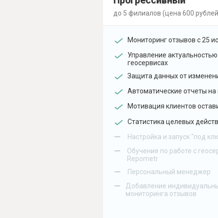
Прогрессивный
до 5 филиалов (цена 600 рублей
Мониторинг отзывов с 25 и
Управление актуальностью
геосервисах
Защита данных от изменен
Автоматические отчеты на 
Мотивация клиентов остав
Статистика целевых действ
–
Настройка и запуск "под кл
–
Обучение по работе с геосе
Repometr
–
Персональный менеджер
–
Добавление индивидуальны
мониторинга отзывов