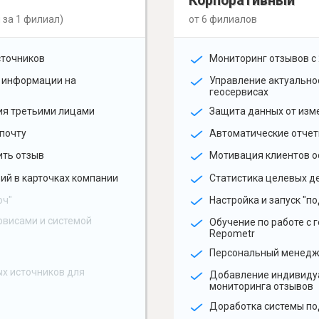
Корпоративный
 за 1 филиал)
от 6 филиалов
сточников
Мониторинг отзывов с 
 информации на
Управление актуальн
геосервисах
ия третьими лицами
Защита данных от изм
почту
Автоматические отчет
ить отзыв
Мотивация клиентов о
ий в карточках компании
Статистика целевых де
юч"
Настройка и запуск "по
рвисами и системой
Обучение по работе с 
Repometr
Персональный менед
х источников для
Добавление индивиду
мониторинга отзывов
Доработка системы по