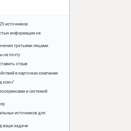
25 источников
остью информации на
енения третьими лицами
ы на почту
ставить отзыв
йствий в карточках компании
д ключ"
геосервисами и системой
жер
альных источников для
д ваши задачи