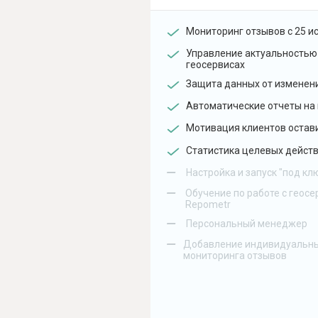
Мониторинг отзывов с 25 и
Управление актуальностью
геосервисах
Защита данных от изменен
Автоматические отчеты на 
Мотивация клиентов остав
Статистика целевых действ
–
Настройка и запуск "под кл
–
Обучение по работе с геосе
Repometr
–
Персональный менеджер
–
Добавление индивидуальны
мониторинга отзывов