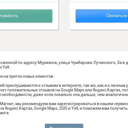
тоимость
Связаться
ложенной по адресу Мурманск, улица Чумбарова-Лучинского, 3а в 
 Yell.
я на приток новых клиентов.
й прислушиваются к отзывам в интернете, так же, как и к личным
чет положительных отзывов на Google Maps или Яндекс.Картах, п
и необходимости, даже если локально она дальше, чем аналогична
Магнит, мы рекомендуем вам зарегистрироваться в нашем сервис
а Яндекс Картах, Google Maps, 2GIS и Yell, и поможем вам получи
инга.