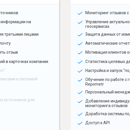
сточников
Мониторинг отзывов с 
 информации на
Управление актуальн
геосервисах
ия третьими лицами
Защита данных от изм
почту
Автоматические отчет
ить отзыв
Мотивация клиентов о
ий в карточках компании
Статистика целевых де
юч"
Настройка и запуск "по
рвисами и системой
Обучение по работе с 
Repometr
Персональный менед
х источников для
Добавление индивиду
мониторинга отзывов
Доработка системы по
Доступ к API