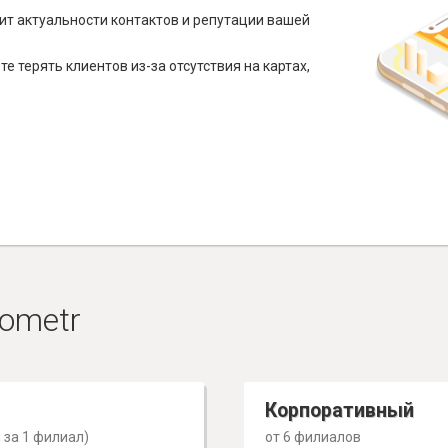
ит актуальности контактов и репутации вашей
е терять клиентов из-за отсутствия на картах,
ometr
Корпоративный
 за 1 филиал)
от 6 филиалов