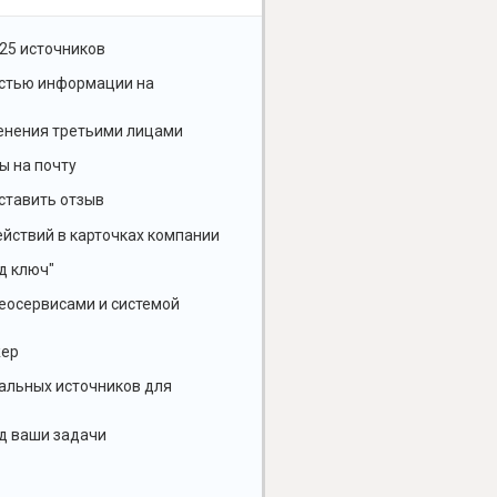
25 источников
остью информации на
енения третьими лицами
ы на почту
ставить отзыв
йствий в карточках компании
д ключ"
геосервисами и системой
жер
альных источников для
д ваши задачи