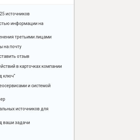
25 источников
остью информации на
енения третьими лицами
ы на почту
ставить отзыв
йствий в карточках компании
д ключ"
геосервисами и системой
жер
альных источников для
д ваши задачи