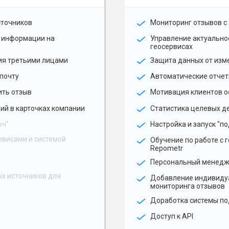
сточников
Мониторинг отзывов с 
 информации на
Управление актуальн
геосервисах
ия третьими лицами
Защита данных от изм
почту
Автоматические отчет
ить отзыв
Мотивация клиентов о
ий в карточках компании
Статистика целевых де
юч"
Настройка и запуск "по
рвисами и системой
Обучение по работе с 
Repometr
Персональный менед
х источников для
Добавление индивиду
мониторинга отзывов
Доработка системы по
Доступ к API