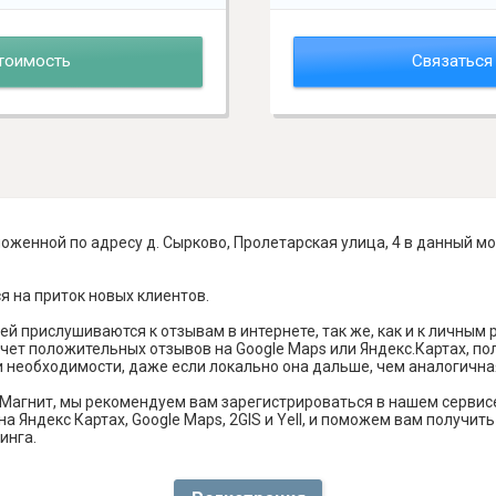
тоимость
Связаться
оженной по адресу д. Сырково, Пролетарская улица, 4 в данный м
я на приток новых клиентов.
й прислушиваются к отзывам в интернете, так же, как и к личным
чет положительных отзывов на Google Maps или Яндекс.Картах, п
и необходимости, даже если локально она дальше, чем аналогична
Магнит, мы рекомендуем вам зарегистрироваться в нашем сервис
а Яндекс Картах, Google Maps, 2GIS и Yell, и поможем вам получи
инга.