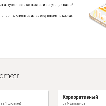
ит актуальности контактов и репутации вашей
е терять клиентов из-за отсутствия на картах,
ometr
Корпоративный
 за 1 филиал)
от 6 филиалов