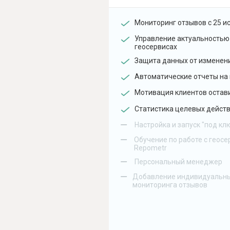
Мониторинг отзывов с 25 и
Управление актуальностью
геосервисах
Защита данных от изменен
Автоматические отчеты на 
Мотивация клиентов остав
Статистика целевых действ
–
Настройка и запуск "под кл
–
Обучение по работе с геосе
Repometr
–
Персональный менеджер
–
Добавление индивидуальны
мониторинга отзывов