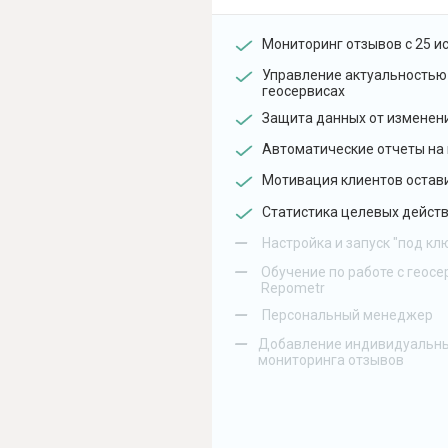
Мониторинг отзывов с 25 и
Управление актуальностью
геосервисах
Защита данных от изменен
Автоматические отчеты на 
Мотивация клиентов остав
Статистика целевых действ
–
Настройка и запуск "под кл
–
Обучение по работе с геосе
Repometr
–
Персональный менеджер
–
Добавление индивидуальны
мониторинга отзывов