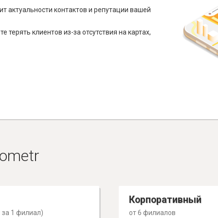
ит актуальности контактов и репутации вашей
е терять клиентов из-за отсутствия на картах,
ometr
Корпоративный
 за 1 филиал)
от 6 филиалов