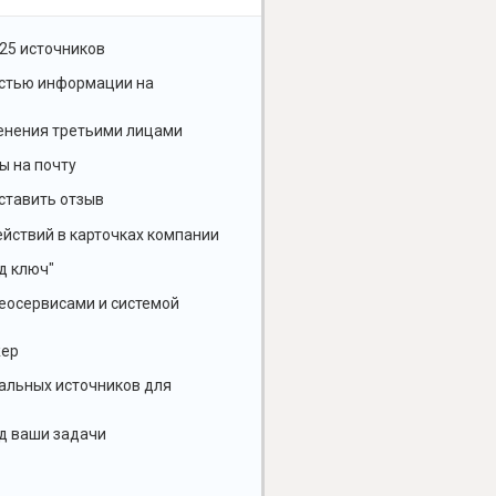
25 источников
остью информации на
енения третьими лицами
ы на почту
ставить отзыв
йствий в карточках компании
д ключ"
геосервисами и системой
жер
альных источников для
д ваши задачи