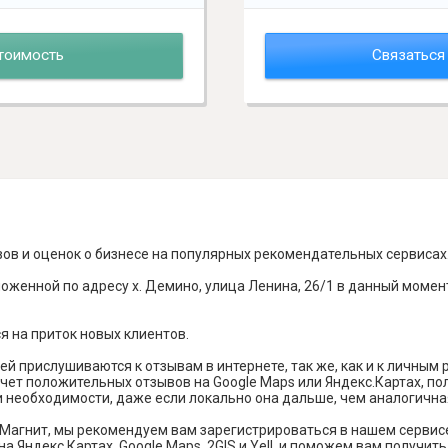
тоимость
Связаться
вов и оценок о бизнесе на популярных рекомендательных сервисах
оженной по адресу х. Демино, улица Ленина, 26/1 в данный момен
я на приток новых клиентов.
й прислушиваются к отзывам в интернете, так же, как и к личным
чет положительных отзывов на Google Maps или Яндекс.Картах, п
и необходимости, даже если локально она дальше, чем аналогична
Магнит, мы рекомендуем вам зарегистрироваться в нашем сервис
а Яндекс Картах, Google Maps, 2GIS и Yell, и поможем вам получи