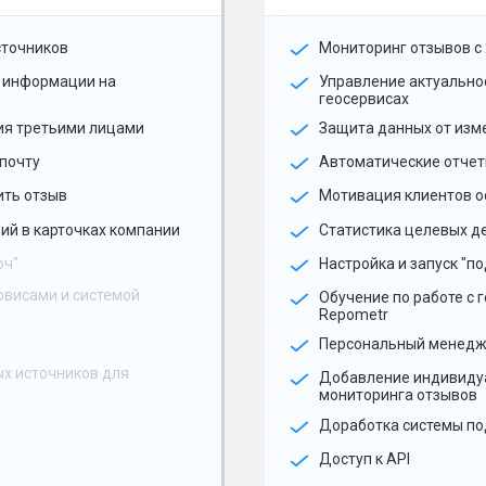
сточников
Мониторинг отзывов с 
 информации на
Управление актуальн
геосервисах
ия третьими лицами
Защита данных от изм
почту
Автоматические отчет
ить отзыв
Мотивация клиентов о
ий в карточках компании
Статистика целевых де
юч"
Настройка и запуск "по
рвисами и системой
Обучение по работе с 
Repometr
Персональный менед
х источников для
Добавление индивиду
мониторинга отзывов
Доработка системы по
Доступ к API