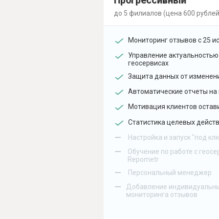
Прогрессивный
до 5 филиалов (цена 600 рублей
Мониторинг отзывов с 25 и
Управление актуальностью
геосервисах
Защита данных от изменен
Автоматические отчеты на 
Мотивация клиентов остав
Статистика целевых действ
–
Настройка и запуск "под кл
–
Обучение по работе с геосе
Repometr
–
Персональный менеджер
–
Добавление индивидуальны
мониторинга отзывов