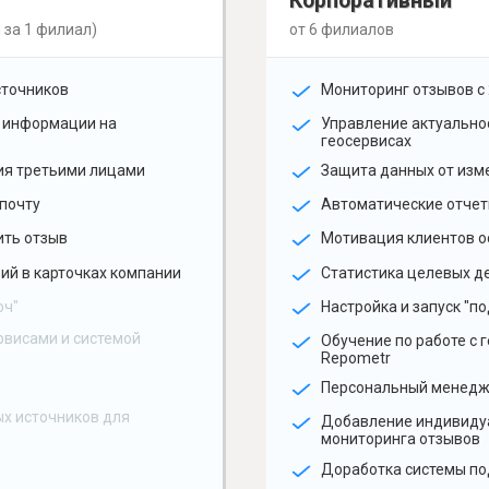
Корпоративный
 за 1 филиал)
от 6 филиалов
сточников
Мониторинг отзывов с 
 информации на
Управление актуальн
геосервисах
ия третьими лицами
Защита данных от изм
почту
Автоматические отчет
ить отзыв
Мотивация клиентов о
ий в карточках компании
Статистика целевых де
юч"
Настройка и запуск "по
рвисами и системой
Обучение по работе с 
Repometr
Персональный менед
х источников для
Добавление индивиду
мониторинга отзывов
Доработка системы по