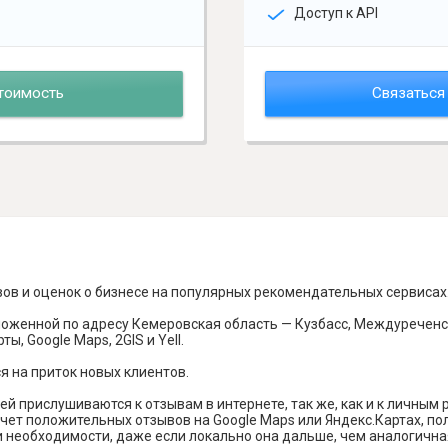
Доступ к API
тоимость
Связаться
вов и оценок о бизнесе на популярных рекомендательных сервисах
ложенной по адресу Кемеровская область — Кузбасс, Междуреченск
ы, Google Maps, 2GIS и Yell.
я на приток новых клиентов.
й прислушиваются к отзывам в интернете, так же, как и к личным
чет положительных отзывов на Google Maps или Яндекс.Картах, п
и необходимости, даже если локально она дальше, чем аналогична