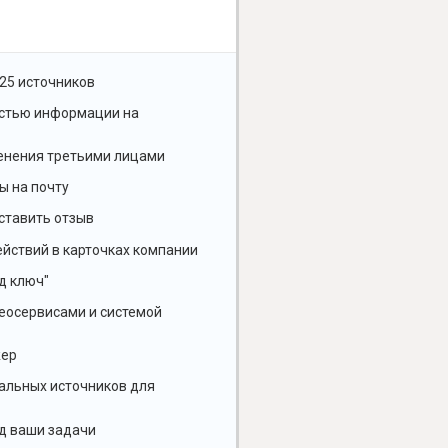
25 источников
остью информации на
енения третьими лицами
ы на почту
ставить отзыв
йствий в карточках компании
д ключ"
геосервисами и системой
жер
альных источников для
д ваши задачи