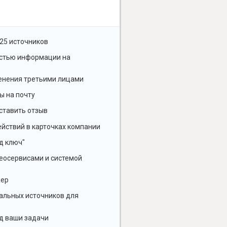
25 источников
остью информации на
енения третьими лицами
ы на почту
ставить отзыв
йствий в карточках компании
д ключ"
геосервисами и системой
жер
альных источников для
д ваши задачи