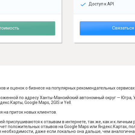
Доступ к API
тоимость
Связаться
вов и оценок о бизнесе на популярных рекомендательных сервисах
ложенной по адресу Ханты-Мансийский автономный округ — Югра, У
кс.Карты, Google Maps, 2GIS и Yell.
я на приток новых клиентов.
й прислушиваются к отзывам в интернете, так же, как и к личным
чет положительных отзывов на Google Maps или Яндекс.Картах, п
и необходимости, даже если локально она дальше, чем аналогична