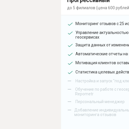
Прогрессивный
до 5 филиалов (цена 600 рублей
Мониторинг отзывов с 25 и
Управление актуальностью
геосервисах
Защита данных от изменен
Автоматические отчеты на 
Мотивация клиентов остав
Статистика целевых действ
–
Настройка и запуск "под кл
–
Обучение по работе с геосе
Repometr
–
Персональный менеджер
–
Добавление индивидуальны
мониторинга отзывов