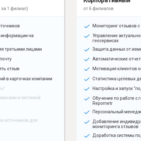
Корпоративный
 за 1 филиал)
от 6 филиалов
сточников
Мониторинг отзывов с 
 информации на
Управление актуальн
геосервисах
ия третьими лицами
Защита данных от изм
почту
Автоматические отчет
ить отзыв
Мотивация клиентов о
ий в карточках компании
Статистика целевых де
юч"
Настройка и запуск "по
рвисами и системой
Обучение по работе с 
Repometr
Персональный менед
х источников для
Добавление индивиду
мониторинга отзывов
Доработка системы по