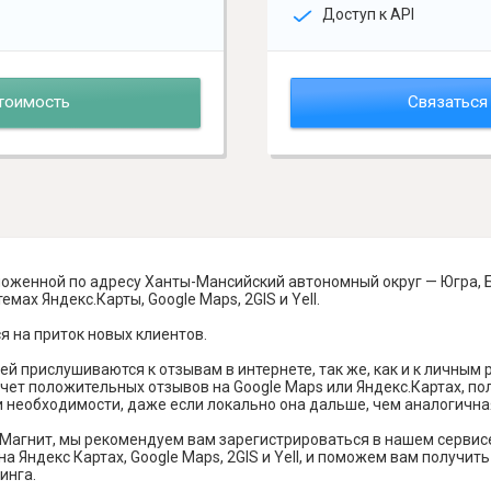
Доступ к API
тоимость
Связаться
ложенной по адресу Ханты-Мансийский автономный округ — Югра, 
мах Яндекс.Карты, Google Maps, 2GIS и Yell.
я на приток новых клиентов.
й прислушиваются к отзывам в интернете, так же, как и к личным
чет положительных отзывов на Google Maps или Яндекс.Картах, п
и необходимости, даже если локально она дальше, чем аналогична
Магнит, мы рекомендуем вам зарегистрироваться в нашем сервис
а Яндекс Картах, Google Maps, 2GIS и Yell, и поможем вам получи
инга.