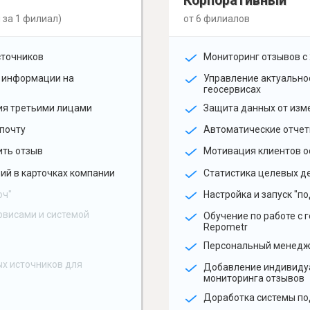
Корпоративный
 за 1 филиал)
от 6 филиалов
сточников
Мониторинг отзывов с 
 информации на
Управление актуальн
геосервисах
ия третьими лицами
Защита данных от изм
почту
Автоматические отчет
ить отзыв
Мотивация клиентов о
ий в карточках компании
Статистика целевых де
юч"
Настройка и запуск "по
рвисами и системой
Обучение по работе с 
Repometr
Персональный менед
х источников для
Добавление индивиду
мониторинга отзывов
Доработка системы по