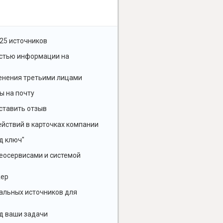
25 источников
остью информации на
енения третьими лицами
ы на почту
ставить отзыв
йствий в карточках компании
д ключ"
геосервисами и системой
жер
альных источников для
д ваши задачи