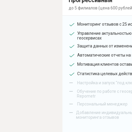
Прогрессивный
до 5 филиалов (цена 600 рублей
Мониторинг отзывов с 25 и
Управление актуальностью
геосервисах
Защита данных от изменен
Автоматические отчеты на 
Мотивация клиентов остав
Статистика целевых действ
–
Настройка и запуск "под кл
–
Обучение по работе с геосе
Repometr
–
Персональный менеджер
–
Добавление индивидуальны
мониторинга отзывов