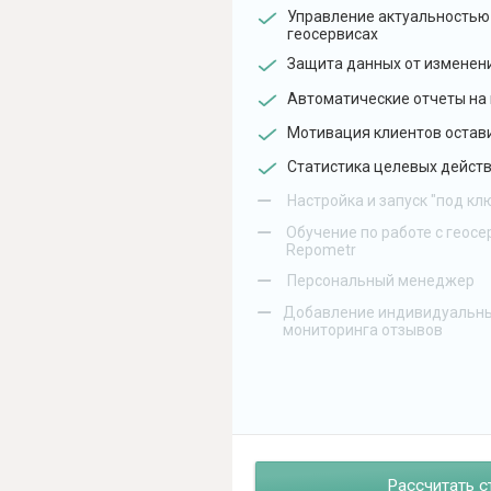
Управление актуальностью
геосервисах
Защита данных от изменен
Автоматические отчеты на 
Мотивация клиентов остав
Статистика целевых действ
–
Настройка и запуск "под кл
–
Обучение по работе с геосе
Repometr
–
Персональный менеджер
–
Добавление индивидуальны
мониторинга отзывов
Рассчитать с