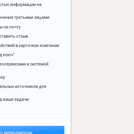
остью информации на
енения третьими лицами
ы на почту
ставить отзыв
йствий в карточках компании
д ключ"
геосервисами и системой
жер
альных источников для
д ваши задачи
 с менеджером