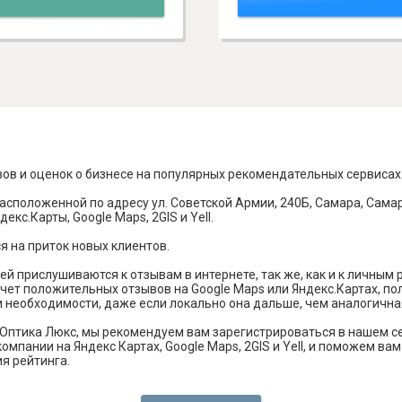
вов и оценок о бизнесе на популярных рекомендательных сервисах
асположенной по адресу ул. Советской Армии, 240Б, Самара, Самар
кс.Карты, Google Maps, 2GIS и Yell.
я на приток новых клиентов.
й прислушиваются к отзывам в интернете, так же, как и к личным
чет положительных отзывов на Google Maps или Яндекс.Картах, п
и необходимости, даже если локально она дальше, чем аналогична
Оптика Люкс, мы рекомендуем вам зарегистрироваться в нашем с
омпании на Яндекс Картах, Google Maps, 2GIS и Yell, и поможем в
я рейтинга.