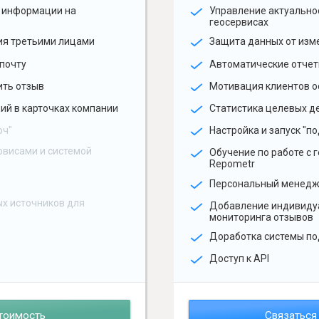
 информации на
Управление актуальн
геосервисах
ия третьими лицами
Защита данных от изм
почту
Автоматические отчет
ить отзыв
Мотивация клиентов о
ий в карточках компании
Статистика целевых де
юч"
Настройка и запуск "по
рвисами и системой
Обучение по работе с 
Repometr
Персональный менед
х источников для
Добавление индивиду
мониторинга отзывов
Доработка системы по
Доступ к API
тоимость
Связаться