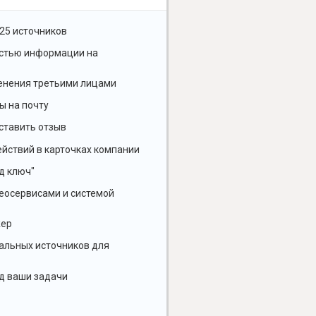
25 источников
остью информации на
енения третьими лицами
ы на почту
ставить отзыв
йствий в карточках компании
д ключ"
геосервисами и системой
жер
альных источников для
д ваши задачи