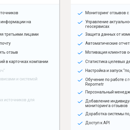
сточников
Мониторинг отзывов с 
 информации на
Управление актуальн
геосервисах
ия третьими лицами
Защита данных от изм
почту
Автоматические отчет
ить отзыв
Мотивация клиентов о
ий в карточках компании
Статистика целевых де
юч"
Настройка и запуск "по
рвисами и системой
Обучение по работе с 
Repometr
Персональный менед
х источников для
Добавление индивиду
мониторинга отзывов
Доработка системы по
Доступ к API