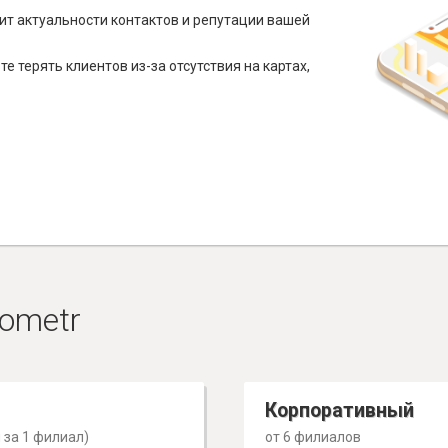
ит актуальности контактов и репутации вашей
е терять клиентов из-за отсутствия на картах,
ometr
Корпоративный
 за 1 филиал)
от 6 филиалов