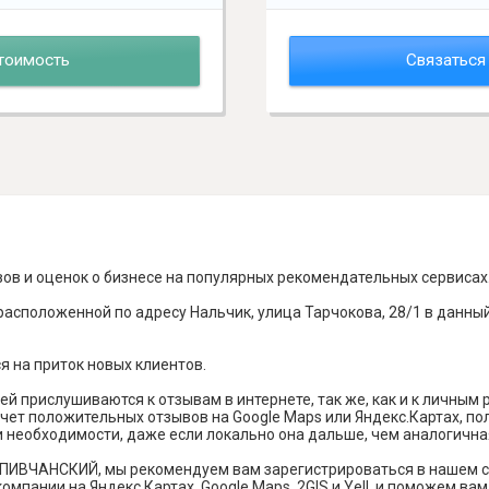
тоимость
Связаться
вов и оценок о бизнесе на популярных рекомендательных сервисах
асположенной по адресу Нальчик, улица Тарчокова, 28/1 в данный
я на приток новых клиентов.
й прислушиваются к отзывам в интернете, так же, как и к личным
чет положительных отзывов на Google Maps или Яндекс.Картах, п
и необходимости, даже если локально она дальше, чем аналогична
 ПИВЧАНСКИЙ, мы рекомендуем вам зарегистрироваться в нашем с
омпании на Яндекс Картах, Google Maps, 2GIS и Yell, и поможем в