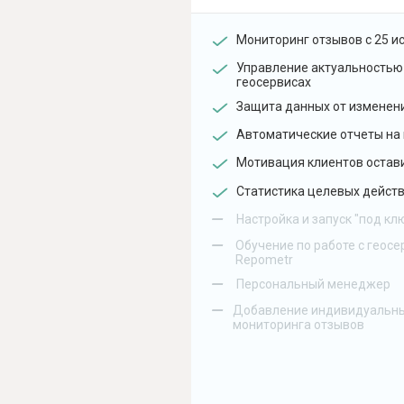
Мониторинг отзывов с 25 и
Управление актуальностью
геосервисах
Защита данных от изменен
Автоматические отчеты на 
Мотивация клиентов остав
Статистика целевых действ
–
Настройка и запуск "под кл
–
Обучение по работе с геосе
Repometr
–
Персональный менеджер
–
Добавление индивидуальны
мониторинга отзывов