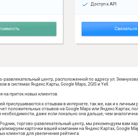
Доступ к API
тоимость
Связаться
о-развлекательный центр, расположенной по адресу ул. Земнухова,
в в системах Яндекс.Карты, Google Maps, 2GIS и Yell.
я на приток новых клиентов.
й прислушиваются к отзывам в интернете, так же, как и к личным
чет положительных отзывов на Google Maps или Яндекс.Картах, п
и необходимости, даже если локально она дальше, чем аналогична
Родник, торгово-развлекательный центр, мы рекомендуем вам зар
лизируем карточки вашей компании на Яндекс Картах, Google Maps,
х клиентов для увеличения рейтинга.