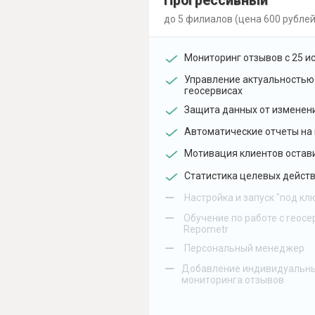
Прогрессивный
до 5 филиалов (цена 600 рублей
Мониторинг отзывов с 25 и
Управление актуальностью
геосервисах
Защита данных от изменен
Автоматические отчеты на 
Мотивация клиентов остав
Статистика целевых действ
–
Настройка и запуск "под кл
–
Обучение по работе с геосе
Repometr
–
Персональный менеджер
–
Добавление индивидуальны
мониторинга отзывов