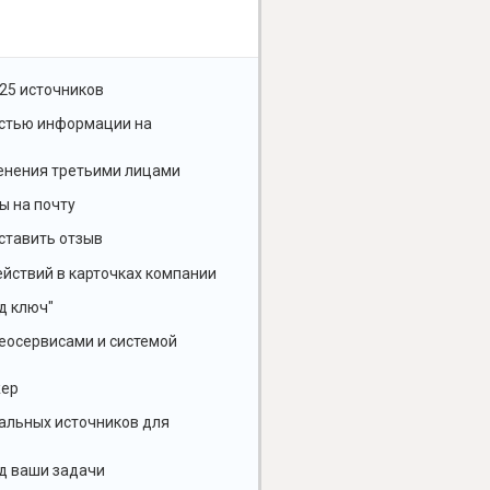
25 источников
остью информации на
енения третьими лицами
ы на почту
ставить отзыв
йствий в карточках компании
д ключ"
геосервисами и системой
жер
альных источников для
д ваши задачи