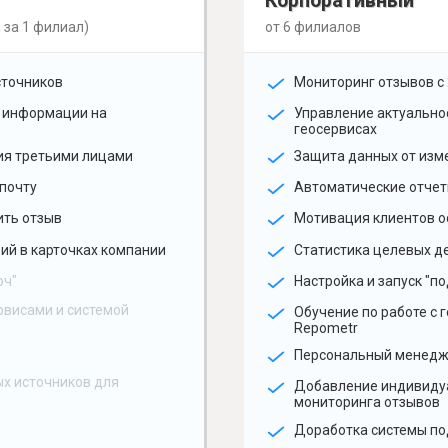
Корпоративный
 за 1 филиал)
от 6 филиалов
сточников
Мониторинг отзывов с 
 информации на
Управление актуальн
геосервисах
ия третьими лицами
Защита данных от изм
почту
Автоматические отчет
ить отзыв
Мотивация клиентов о
ий в карточках компании
Статистика целевых де
юч"
Настройка и запуск "по
рвисами и системой
Обучение по работе с 
Repometr
Персональный менед
х источников для
Добавление индивиду
мониторинга отзывов
Доработка системы по