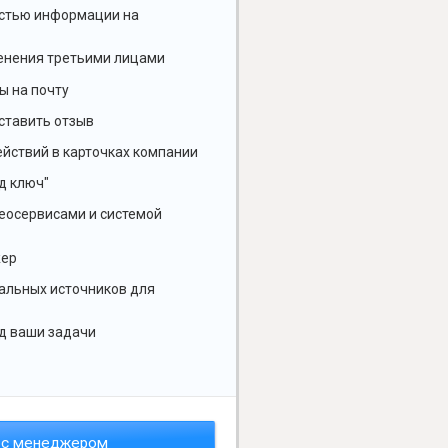
остью информации на
енения третьими лицами
ы на почту
ставить отзыв
йствий в карточках компании
д ключ"
геосервисами и системой
жер
альных источников для
д ваши задачи
 с менеджером