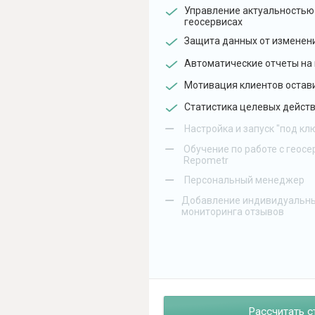
Управление актуальностью
геосервисах
Защита данных от изменен
Автоматические отчеты на 
Мотивация клиентов остав
Статистика целевых действ
–
Настройка и запуск "под кл
–
Обучение по работе с геосе
Repometr
–
Персональный менеджер
–
Добавление индивидуальны
мониторинга отзывов
Рассчитать с