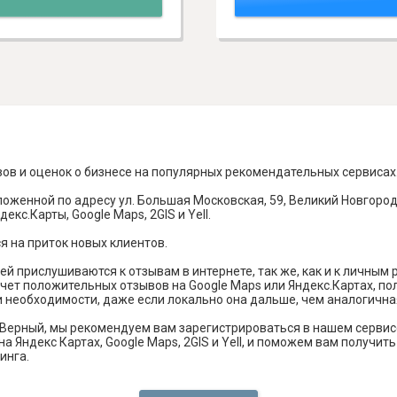
вов и оценок о бизнесе на популярных рекомендательных сервисах
оженной по адресу ул. Большая Московская, 59, Великий Новгород,
кс.Карты, Google Maps, 2GIS и Yell.
я на приток новых клиентов.
й прислушиваются к отзывам в интернете, так же, как и к личным
чет положительных отзывов на Google Maps или Яндекс.Картах, п
и необходимости, даже если локально она дальше, чем аналогична
Верный, мы рекомендуем вам зарегистрироваться в нашем сервис
а Яндекс Картах, Google Maps, 2GIS и Yell, и поможем вам получи
инга.