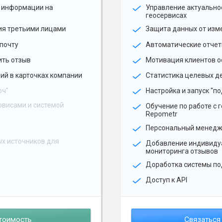
 информации на
Управление актуальн
геосервисах
ия третьими лицами
Защита данных от изм
почту
Автоматические отчет
ить отзыв
Мотивация клиентов о
ий в карточках компании
Статистика целевых де
юч"
Настройка и запуск "по
рвисами и системой
Обучение по работе с 
Repometr
Персональный менед
х источников для
Добавление индивиду
мониторинга отзывов
Доработка системы по
Доступ к API
тоимость
Связаться