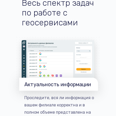
Весь спектр задач
по работе с
геосервисами
ЦИЕЙ
01
УПР
РМАЦИИ
02
АКТ
Актуальность информации
В
03
МОН
Проследите, вся ли информация о
вашем филиале корректна и в
ЗЫВЫ
04
РЕА
полном объеме представлена на