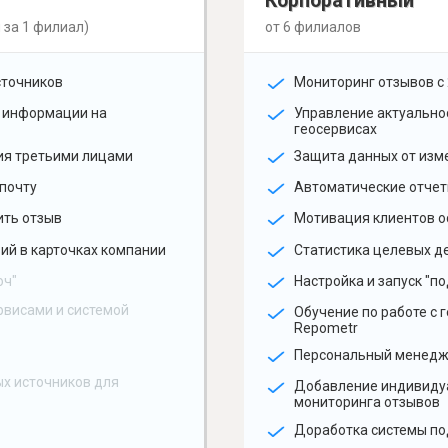
Корпоративный
 за 1 филиал)
от 6 филиалов
сточников
Мониторинг отзывов с 
 информации на
Управление актуальн
геосервисах
ия третьими лицами
Защита данных от изм
почту
Автоматические отчет
ить отзыв
Мотивация клиентов о
ий в карточках компании
Статистика целевых де
юч"
Настройка и запуск "по
рвисами и системой
Обучение по работе с 
Repometr
Персональный менед
х источников для
Добавление индивиду
мониторинга отзывов
Доработка системы по