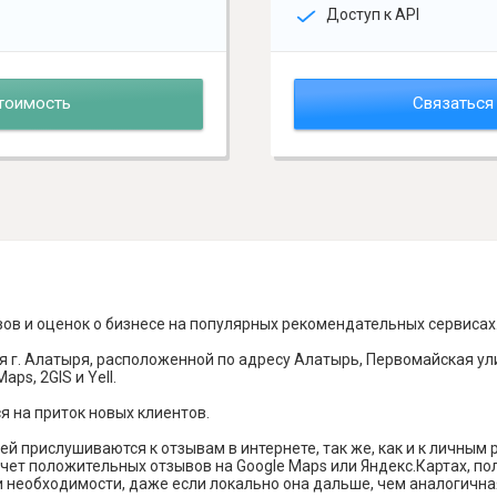
Доступ к API
тоимость
Связаться
вов и оценок о бизнесе на популярных рекомендательных сервисах
 г. Алатыря, расположенной по адресу Алатырь, Первомайская ул
ps, 2GIS и Yell.
я на приток новых клиентов.
й прислушиваются к отзывам в интернете, так же, как и к личным
чет положительных отзывов на Google Maps или Яндекс.Картах, п
и необходимости, даже если локально она дальше, чем аналогична