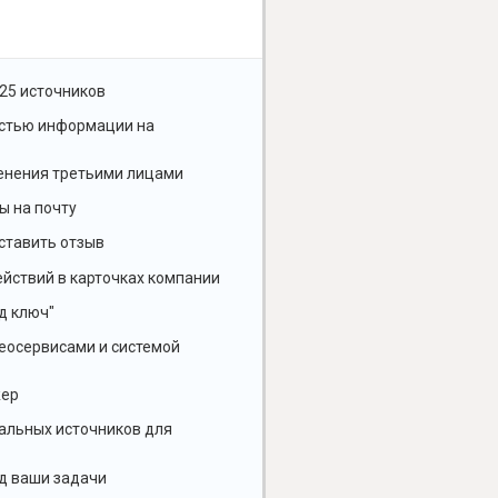
25 источников
остью информации на
енения третьими лицами
ы на почту
ставить отзыв
йствий в карточках компании
д ключ"
геосервисами и системой
жер
альных источников для
д ваши задачи