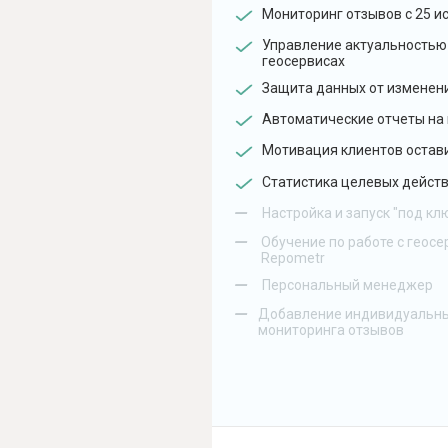
Мониторинг отзывов с 25 и
Управление актуальностью
геосервисах
Защита данных от изменен
Автоматические отчеты на 
Мотивация клиентов остав
Статистика целевых действ
–
Настройка и запуск "под кл
–
Обучение по работе с геосе
Repometr
–
Персональный менеджер
–
Добавление индивидуальны
мониторинга отзывов