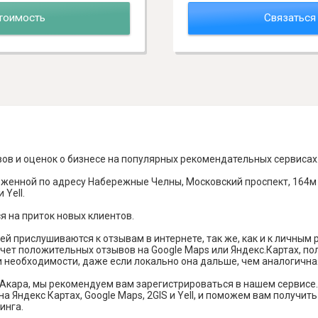
тоимость
Связаться
вов и оценок о бизнесе на популярных рекомендательных сервисах
оженной по адресу Набережные Челны, Московский проспект, 164м
 Yell.
я на приток новых клиентов.
й прислушиваются к отзывам в интернете, так же, как и к личным
чет положительных отзывов на Google Maps или Яндекс.Картах, п
и необходимости, даже если локально она дальше, чем аналогична
Акара, мы рекомендуем вам зарегистрироваться в нашем сервисе
а Яндекс Картах, Google Maps, 2GIS и Yell, и поможем вам получи
инга.