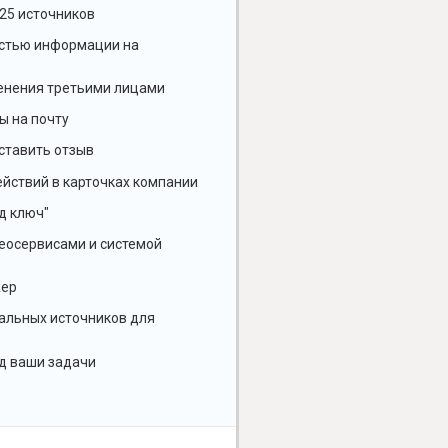
25 источников
остью информации на
енения третьими лицами
ы на почту
ставить отзыв
йствий в карточках компании
д ключ"
геосервисами и системой
жер
альных источников для
д ваши задачи