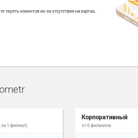
е терять клиентов из-за отсутствия на картах,
ometr
Корпоративный
 за 1 филиал)
от 6 филиалов