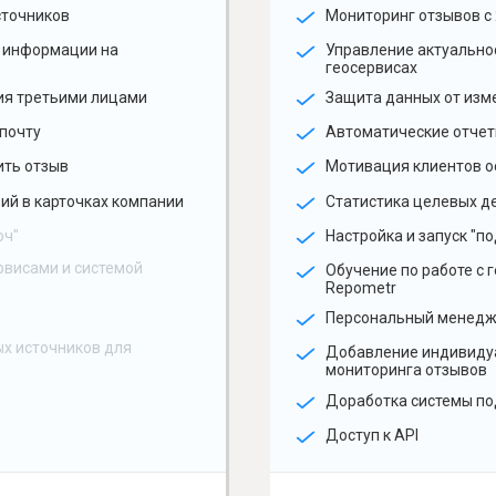
сточников
Мониторинг отзывов с 
 информации на
Управление актуальн
геосервисах
ия третьими лицами
Защита данных от изм
почту
Автоматические отчет
ить отзыв
Мотивация клиентов о
ий в карточках компании
Статистика целевых де
юч"
Настройка и запуск "по
рвисами и системой
Обучение по работе с 
Repometr
Персональный менед
х источников для
Добавление индивиду
мониторинга отзывов
Доработка системы по
Доступ к API