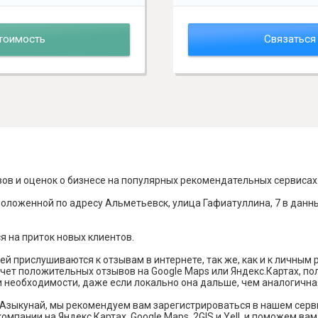
тоимость
Связаться
вов и оценок о бизнесе на популярных рекомендательных сервисах
положенной по адресу Альметьевск, улица Гафиатуллина, 7 в данн
я на приток новых клиентов.
й прислушиваются к отзывам в интернете, так же, как и к личным
чет положительных отзывов на Google Maps или Яндекс.Картах, п
и необходимости, даже если локально она дальше, чем аналогична
 Азыкунай, мы рекомендуем вам зарегистрироваться в нашем серв
омпании на Яндекс Картах, Google Maps, 2GIS и Yell, и поможем в