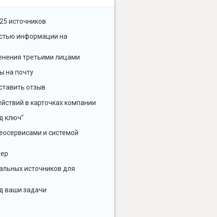
25 источников
остью информации на
енения третьими лицами
ы на почту
ставить отзыв
йствий в карточках компании
д ключ"
геосервисами и системой
жер
альных источников для
д ваши задачи