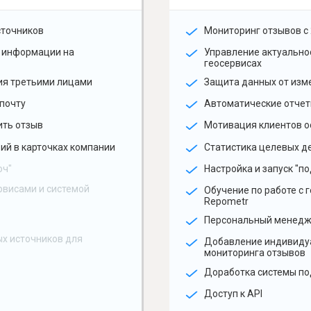
сточников
Мониторинг отзывов с 
 информации на
Управление актуальн
геосервисах
ия третьими лицами
Защита данных от изм
почту
Автоматические отчет
ить отзыв
Мотивация клиентов о
ий в карточках компании
Статистика целевых де
юч"
Настройка и запуск "по
рвисами и системой
Обучение по работе с 
Repometr
Персональный менед
х источников для
Добавление индивиду
мониторинга отзывов
Доработка системы по
Доступ к API