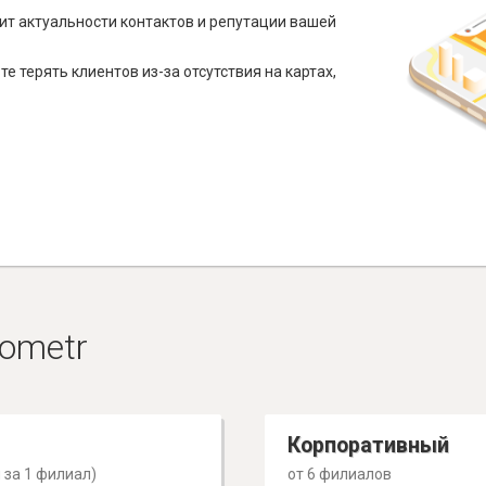
ит актуальности контактов и репутации вашей
е терять клиентов из-за отсутствия на картах,
ometr
Корпоративный
 за 1 филиал)
от 6 филиалов