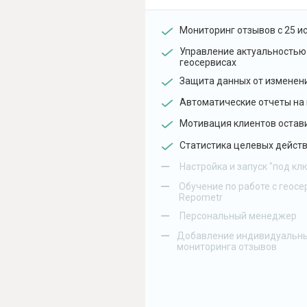
Мониторинг отзывов с 25 и
Управление актуальностью
геосервисах
Защита данных от изменен
Автоматические отчеты на 
Мотивация клиентов остав
Статистика целевых действ
–
Настройка и запуск "под кл
–
Обучение по работе с геосе
Repometr
–
Персональный менеджер
–
Добавление индивидуальны
мониторинга отзывов