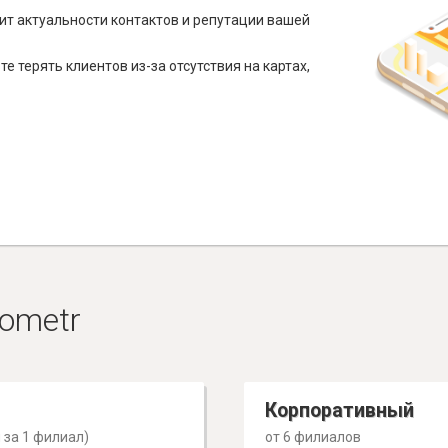
ит актуальности контактов и репутации вашей
е терять клиентов из-за отсутствия на картах,
ometr
Корпоративный
 за 1 филиал)
от 6 филиалов