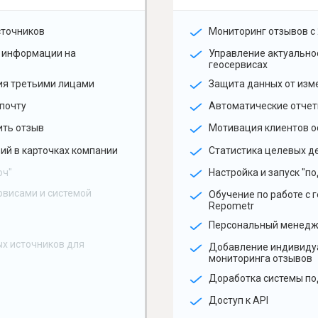
сточников
Мониторинг отзывов с 
 информации на
Управление актуальн
геосервисах
ия третьими лицами
Защита данных от изм
почту
Автоматические отчет
ить отзыв
Мотивация клиентов о
ий в карточках компании
Статистика целевых де
юч"
Настройка и запуск "по
рвисами и системой
Обучение по работе с 
Repometr
Персональный менед
х источников для
Добавление индивиду
мониторинга отзывов
Доработка системы по
Доступ к API