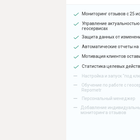
Мониторинг отзывов с 25 и
Управление актуальностью
геосервисах
Защита данных от изменен
Автоматические отчеты на 
Мотивация клиентов остав
Статистика целевых действ
–
Настройка и запуск "под кл
–
Обучение по работе с геосе
Repometr
–
Персональный менеджер
–
Добавление индивидуальны
мониторинга отзывов