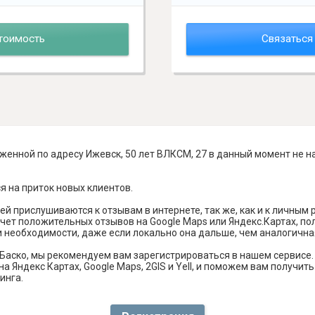
тоимость
Связаться
женной по адресу Ижевск, 50 лет ВЛКСМ, 27 в данный момент не н
я на приток новых клиентов.
й прислушиваются к отзывам в интернете, так же, как и к личным
чет положительных отзывов на Google Maps или Яндекс.Картах, п
и необходимости, даже если локально она дальше, чем аналогична
Баско, мы рекомендуем вам зарегистрироваться в нашем сервисе
а Яндекс Картах, Google Maps, 2GIS и Yell, и поможем вам получи
инга.