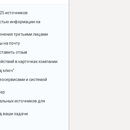
25 источников
остью информации на
енения третьими лицами
ы на почту
ставить отзыв
йствий в карточках компании
д ключ"
геосервисами и системой
жер
альных источников для
д ваши задачи