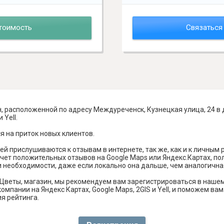
тоимость
Связаться
н, расположенной по адресу Междуреченск, Кузнецкая улица, 24 в
 Yell.
я на приток новых клиентов.
й прислушиваются к отзывам в интернете, так же, как и к личным
чет положительных отзывов на Google Maps или Яндекс.Картах, п
и необходимости, даже если локально она дальше, чем аналогична
Цветы, магазин, мы рекомендуем вам зарегистрироваться в наше
омпании на Яндекс Картах, Google Maps, 2GIS и Yell, и поможем в
я рейтинга.