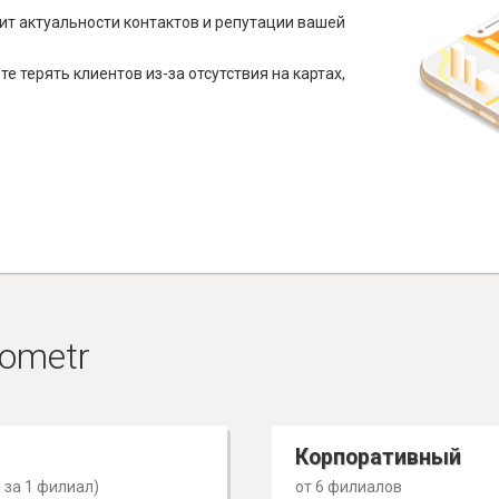
ит актуальности контактов и репутации вашей
е терять клиентов из-за отсутствия на картах,
ometr
Корпоративный
 за 1 филиал)
от 6 филиалов