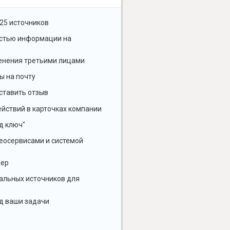
25 источников
остью информации на
енения третьими лицами
ы на почту
ставить отзыв
йствий в карточках компании
д ключ"
геосервисами и системой
жер
альных источников для
д ваши задачи