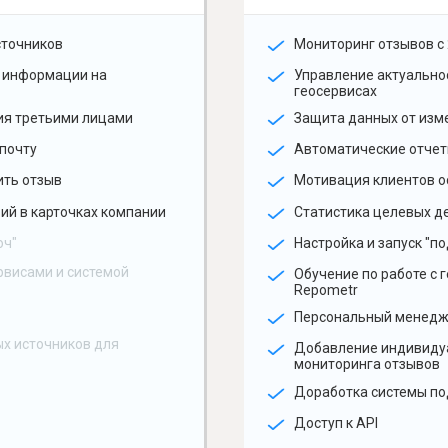
сточников
Мониторинг отзывов с 
 информации на
Управление актуальн
геосервисах
ия третьими лицами
Защита данных от изм
почту
Автоматические отчет
ить отзыв
Мотивация клиентов о
ий в карточках компании
Статистика целевых де
юч"
Настройка и запуск "по
рвисами и системой
Обучение по работе с 
Repometr
Персональный менед
х источников для
Добавление индивиду
мониторинга отзывов
Доработка системы по
Доступ к API