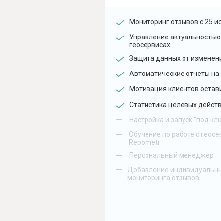
Мониторинг отзывов с 25 и
Управление актуальностью
геосервисах
Защита данных от изменен
Автоматические отчеты на 
Мотивация клиентов остав
Статистика целевых действ
–
Настройка и запуск "под кл
–
Обучение по работе с геосе
Repometr
–
Персональный менеджер
–
Добавление индивидуальны
мониторинга отзывов