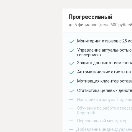
Прогрессивный
до 5 филиалов (цена 600 рублей
Мониторинг отзывов с 25 и
Управление актуальностью
геосервисах
Защита данных от изменен
Автоматические отчеты на 
Мотивация клиентов остав
Статистика целевых действ
–
Настройка и запуск "под кл
–
Обучение по работе с геосе
Repometr
–
Персональный менеджер
–
Добавление индивидуальны