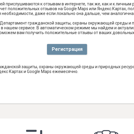
й прислушиваются к отзывам в интернете, так же, как и к личным
чет положительных отзывов на Google Maps или Яндекс.Картах, п
и необходимости, даже если локально она дальше, чем аналогична
 Департамент гражданской защиты, охраны окружающей среды и п
в нашем сервисе. В автоматическом режиме мы найдем и актуали
, и поможем вам получить положительные отзывы от ваших довольны
Регистрация
ажданской защиты, охраны окружающей среды и природных ресурс
декс Картах и Google Maps ежемесячно.