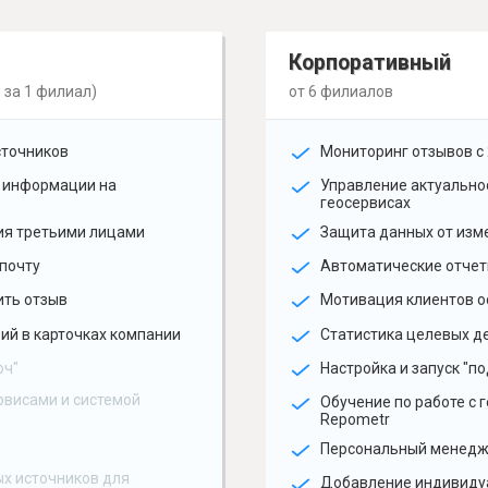
Корпоративный
 за 1 филиал)
от 6 филиалов
сточников
Мониторинг отзывов с 
 информации на
Управление актуальн
геосервисах
ия третьими лицами
Защита данных от изм
почту
Автоматические отчет
ить отзыв
Мотивация клиентов о
ий в карточках компании
Статистика целевых де
юч"
Настройка и запуск "по
рвисами и системой
Обучение по работе с 
Repometr
Персональный менед
х источников для
Добавление индивиду