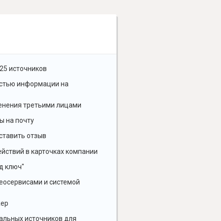
25 источников
остью информации на
енения третьими лицами
ы на почту
ставить отзыв
йствий в карточках компании
д ключ"
геосервисами и системой
жер
альных источников для