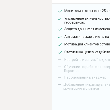
Мониторинг отзывов с 25 и
Управление актуальностью
геосервисах
Защита данных от изменен
Автоматические отчеты на 
Мотивация клиентов остав
Статистика целевых действ
–
Настройка и запуск "под кл
–
Обучение по работе с геосе
Repometr
–
Персональный менеджер
–
Добавление индивидуальны
мониторинга отзывов