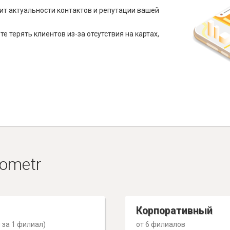
ит актуальности контактов и репутации вашей
е терять клиентов из-за отсутствия на картах,
ometr
Корпоративный
 за 1 филиал)
от 6 филиалов