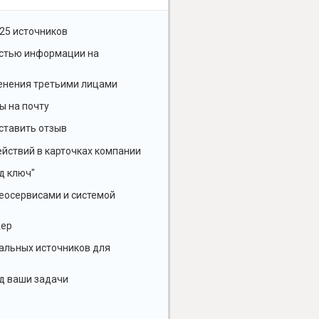
25 источников
остью информации на
енения третьими лицами
ы на почту
ставить отзыв
йствий в карточках компании
д ключ"
геосервисами и системой
жер
альных источников для
д ваши задачи