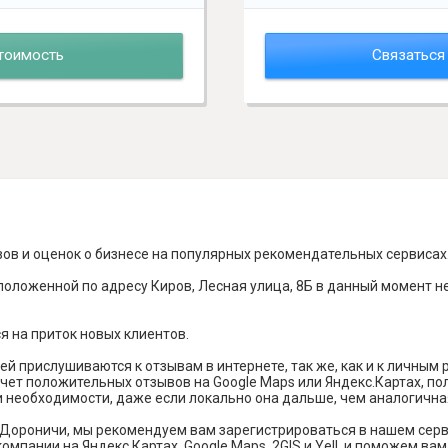
тоимость
Связаться
вов и оценок о бизнесе на популярных рекомендательных сервисах
оложенной по адресу Киров, Лесная улица, 8Б в данный момент н
я на приток новых клиентов.
й прислушиваются к отзывам в интернете, так же, как и к личным
чет положительных отзывов на Google Maps или Яндекс.Картах, п
и необходимости, даже если локально она дальше, чем аналогична
 Дороничи, мы рекомендуем вам зарегистрироваться в нашем сер
омпании на Яндекс Картах, Google Maps, 2GIS и Yell, и поможем в