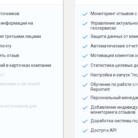
сточников
Мониторинг отзывов с 
 информации на
Управление актуальн
геосервисах
ия третьими лицами
Защита данных от изм
почту
Автоматические отчет
ить отзыв
Мотивация клиентов о
ий в карточках компании
Статистика целевых де
юч"
Настройка и запуск "по
рвисами и системой
Обучение по работе с 
Repometr
Персональный менед
х источников для
Добавление индивиду
мониторинга отзывов
Доработка системы по
Доступ к API