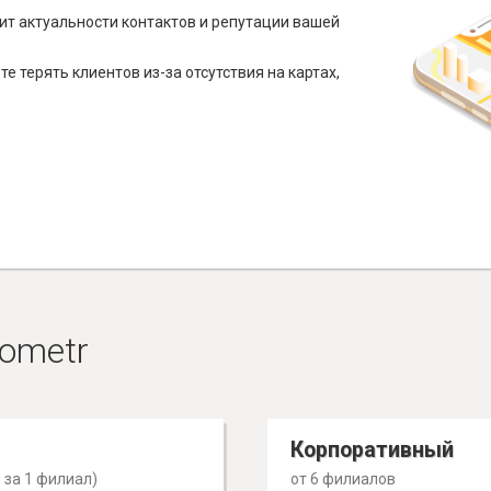
ит актуальности контактов и репутации вашей
е терять клиентов из-за отсутствия на картах,
ometr
Корпоративный
 за 1 филиал)
от 6 филиалов