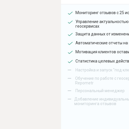
Мониторинг отзывов с 25 и
Управление актуальностью
геосервисах
Защита данных от изменен
Автоматические отчеты на 
Мотивация клиентов остав
Статистика целевых действ
–
Настройка и запуск "под кл
–
Обучение по работе с геосе
Repometr
–
Персональный менеджер
–
Добавление индивидуальны
мониторинга отзывов