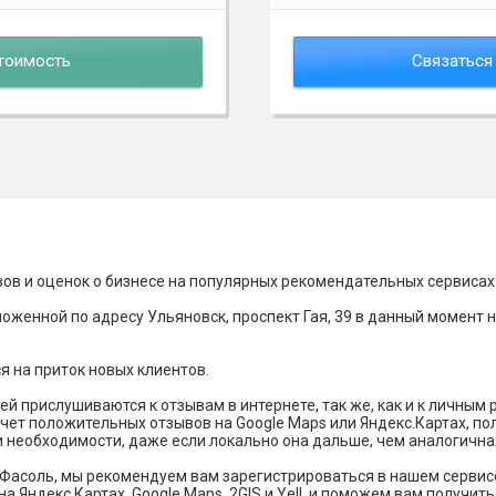
тоимость
Связаться
вов и оценок о бизнесе на популярных рекомендательных сервисах
оженной по адресу Ульяновск, проспект Гая, 39 в данный момент 
я на приток новых клиентов.
й прислушиваются к отзывам в интернете, так же, как и к личным
чет положительных отзывов на Google Maps или Яндекс.Картах, п
и необходимости, даже если локально она дальше, чем аналогична
Фасоль, мы рекомендуем вам зарегистрироваться в нашем сервис
а Яндекс Картах, Google Maps, 2GIS и Yell, и поможем вам получи