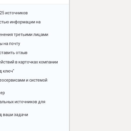
25 источников
остью информации на
енения третьими лицами
ы на почту
ставить отзыв
йствий в карточках компании
д ключ"
геосервисами и системой
жер
альных источников для
д ваши задачи