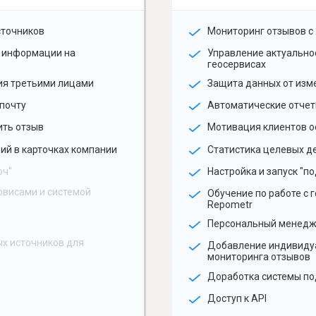
сточников
Мониторинг отзывов с 
 информации на
Управление актуальн
геосервисах
ия третьими лицами
Защита данных от изм
почту
Автоматические отчет
ить отзыв
Мотивация клиентов о
ий в карточках компании
Статистика целевых де
юч"
Настройка и запуск "по
рвисами и системой
Обучение по работе с 
Repometr
Персональный менед
х источников для
Добавление индивиду
мониторинга отзывов
Доработка системы по
Доступ к API