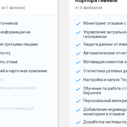
Корпоративный
 за 1 филиал)
от 6 филиалов
сточников
Мониторинг отзывов с 
 информации на
Управление актуальн
геосервисах
ия третьими лицами
Защита данных от изм
почту
Автоматические отчет
ить отзыв
Мотивация клиентов о
ий в карточках компании
Статистика целевых де
юч"
Настройка и запуск "по
рвисами и системой
Обучение по работе с 
Repometr
Персональный менед
х источников для
Добавление индивиду
мониторинга отзывов
Доработка системы по