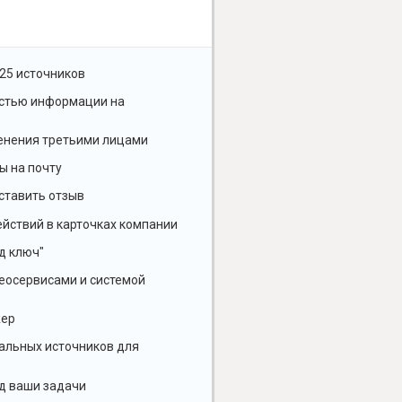
25 источников
остью информации на
енения третьими лицами
ы на почту
ставить отзыв
йствий в карточках компании
д ключ"
геосервисами и системой
жер
альных источников для
д ваши задачи