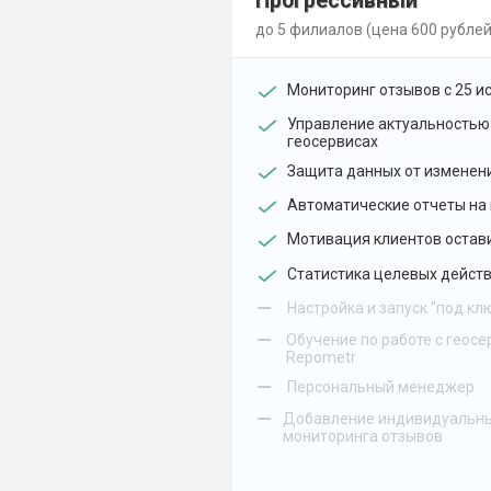
Прогрессивный
до 5 филиалов (цена 600 рублей
Мониторинг отзывов с 25 и
Управление актуальностью
геосервисах
Защита данных от изменен
Автоматические отчеты на 
Мотивация клиентов остав
Статистика целевых действ
–
Настройка и запуск "под кл
–
Обучение по работе с геосе
Repometr
–
Персональный менеджер
–
Добавление индивидуальны
мониторинга отзывов