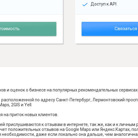
Доступ к API
тоимость
Связаться
вов и оценок о бизнесе на популярных рекомендательных сервисах
 расположенной по адресу Санкт-Петербург, Лермонтовский просп
ps, 2GIS и Yell.
я на приток новых клиентов.
й прислушиваются к отзывам в интернете, так же, как и к личным
чет положительных отзывов на Google Maps или Яндекс.Картах, п
и необходимости, даже если локально она дальше, чем аналогична