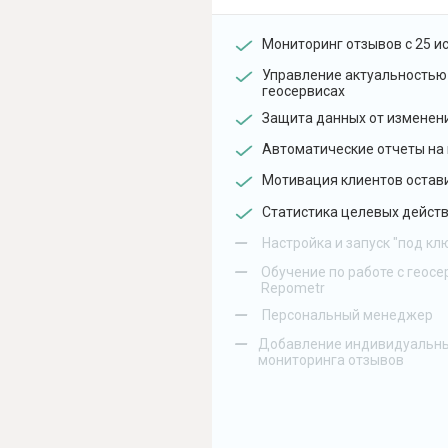
Мониторинг отзывов с 25 и
Управление актуальностью
геосервисах
Защита данных от изменен
Автоматические отчеты на 
Мотивация клиентов остав
Статистика целевых действ
–
Настройка и запуск "под кл
–
Обучение по работе с геосе
Repometr
–
Персональный менеджер
–
Добавление индивидуальны
мониторинга отзывов