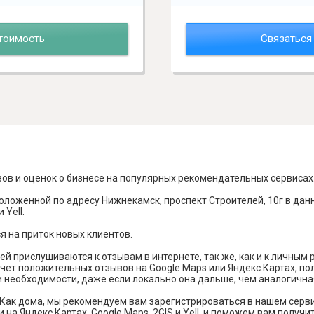
тоимость
Связаться
вов и оценок о бизнесе на популярных рекомендательных сервисах
оложенной по адресу Нижнекамск, проспект Строителей, 10г в дан
 Yell.
я на приток новых клиентов.
й прислушиваются к отзывам в интернете, так же, как и к личным
чет положительных отзывов на Google Maps или Яндекс.Картах, п
и необходимости, даже если локально она дальше, чем аналогична
Как дома, мы рекомендуем вам зарегистрироваться в нашем серв
 на Яндекс Картах, Google Maps, 2GIS и Yell, и поможем вам полу