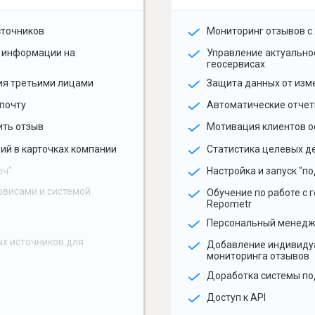
сточников
Мониторинг отзывов с 
 информации на
Управление актуальн
геосервисах
ия третьими лицами
Защита данных от изм
почту
Автоматические отчет
ить отзыв
Мотивация клиентов о
ий в карточках компании
Статистика целевых де
юч"
Настройка и запуск "по
рвисами и системой
Обучение по работе с 
Repometr
Персональный менед
х источников для
Добавление индивиду
мониторинга отзывов
Доработка системы по
Доступ к API