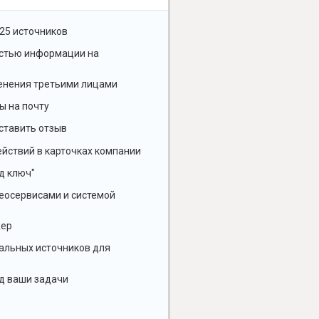
25 источников
остью информации на
енения третьими лицами
ы на почту
ставить отзыв
йствий в карточках компании
д ключ"
геосервисами и системой
жер
альных источников для
д ваши задачи