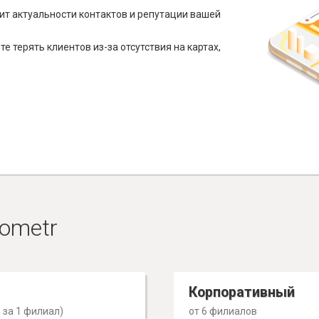
ит актуальности контактов и репутации вашей
е терять клиентов из-за отсутствия на картах,
ometr
Корпоративный
 за 1 филиал)
от 6 филиалов