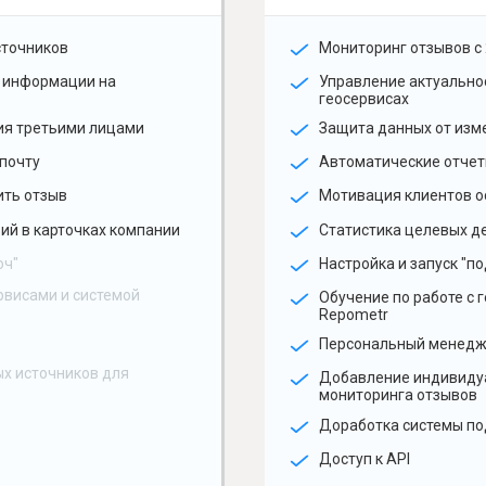
сточников
Мониторинг отзывов с 
 информации на
Управление актуальн
геосервисах
ия третьими лицами
Защита данных от изм
почту
Автоматические отчет
ить отзыв
Мотивация клиентов о
ий в карточках компании
Статистика целевых де
юч"
Настройка и запуск "по
рвисами и системой
Обучение по работе с 
Repometr
Персональный менед
х источников для
Добавление индивиду
мониторинга отзывов
Доработка системы по
Доступ к API