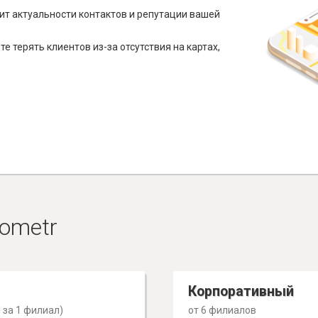
ит актуальности контактов и репутации вашей
е терять клиентов из-за отсутствия на картах,
ometr
Корпоративный
 за 1 филиал)
от 6 филиалов