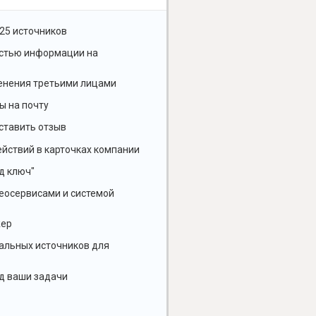
25 источников
остью информации на
енения третьими лицами
ы на почту
ставить отзыв
йствий в карточках компании
д ключ"
геосервисами и системой
жер
альных источников для
д ваши задачи