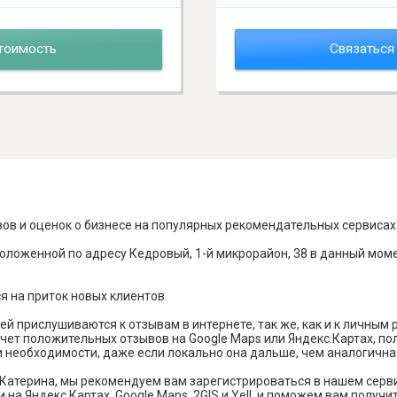
тоимость
Связаться
вов и оценок о бизнесе на популярных рекомендательных сервисах
оложенной по адресу Кедровый, 1-й микрорайон, 38 в данный моме
я на приток новых клиентов.
й прислушиваются к отзывам в интернете, так же, как и к личным
чет положительных отзывов на Google Maps или Яндекс.Картах, п
и необходимости, даже если локально она дальше, чем аналогична
 Катерина, мы рекомендуем вам зарегистрироваться в нашем серв
 на Яндекс Картах, Google Maps, 2GIS и Yell, и поможем вам полу