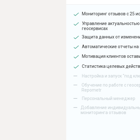
Мониторинг отзывов с 25 и
Управление актуальностью
геосервисах
Защита данных от изменен
Автоматические отчеты на 
Мотивация клиентов остав
Статистика целевых действ
–
Настройка и запуск "под кл
–
Обучение по работе с геосе
Repometr
–
Персональный менеджер
–
Добавление индивидуальны
мониторинга отзывов