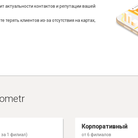
ит актуальности контактов и репутации вашей
е терять клиентов из-за отсутствия на картах,
ometr
Корпоративный
 за 1 филиал)
от 6 филиалов