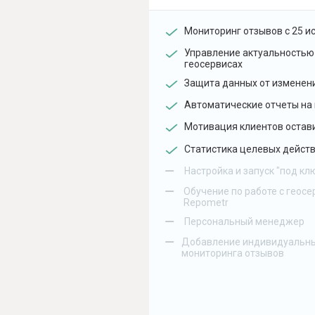
Мониторинг отзывов с 25 и
Управление актуальностью
геосервисах
Защита данных от изменен
Автоматические отчеты на 
Мотивация клиентов остав
Статистика целевых действ
–
Настройка и запуск "под кл
–
Обучение по работе с геосе
Repometr
–
Персональный менеджер
–
Добавление индивидуальны
мониторинга отзывов