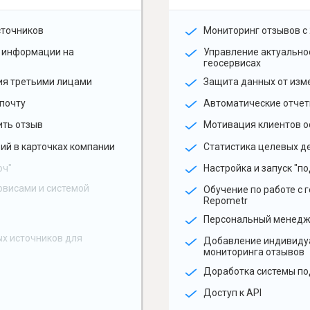
сточников
Мониторинг отзывов с 
 информации на
Управление актуальн
геосервисах
ия третьими лицами
Защита данных от изм
почту
Автоматические отчет
ить отзыв
Мотивация клиентов о
ий в карточках компании
Статистика целевых де
юч"
Настройка и запуск "по
рвисами и системой
Обучение по работе с 
Repometr
Персональный менед
х источников для
Добавление индивиду
мониторинга отзывов
Доработка системы по
Доступ к API