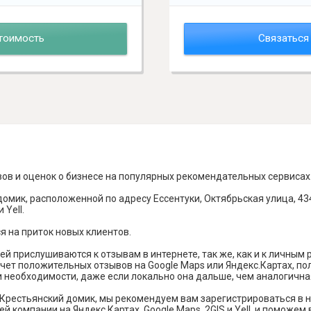
тоимость
Связаться
вов и оценок о бизнесе на популярных рекомендательных сервисах
омик, расположенной по адресу Ессентуки, Октябрьская улица, 43
 Yell.
я на приток новых клиентов.
й прислушиваются к отзывам в интернете, так же, как и к личным
чет положительных отзывов на Google Maps или Яндекс.Картах, п
и необходимости, даже если локально она дальше, чем аналогична
Крестьянский домик, мы рекомендуем вам зарегистрироваться в 
й компании на Яндекс Картах, Google Maps, 2GIS и Yell, и поможе