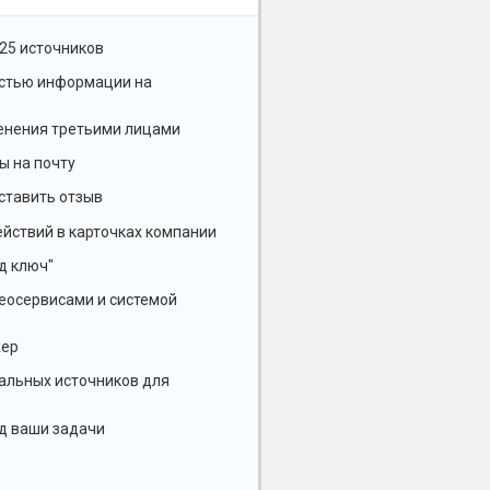
25 источников
остью информации на
енения третьими лицами
ы на почту
ставить отзыв
йствий в карточках компании
д ключ"
геосервисами и системой
жер
альных источников для
д ваши задачи