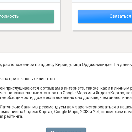
тоимость
Связаться
, расположенной по адресу Киров, улица Орджоникидзе, 1 в данн
я на приток новых клиентов.
й прислушиваются к отзывам в интернете, так же, как и к личным
чет положительных отзывов на Google Maps или Яндекс.Картах, п
и необходимости, даже если локально она дальше, чем аналогична
Латунские бани, мы рекомендуем вам зарегистрироваться в наше
омпании на Яндекс Картах, Google Maps, 2GIS и Yell, и поможем в
я рейтинга.