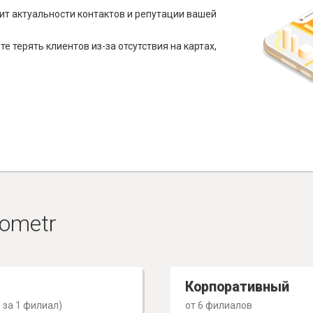
ит актуальности контактов и репутации вашей
е терять клиентов из-за отсутствия на картах,
ometr
Корпоративный
 за 1 филиал)
от 6 филиалов