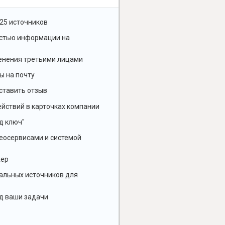
25 источников
остью информации на
енения третьими лицами
ы на почту
ставить отзыв
йствий в карточках компании
д ключ"
геосервисами и системой
жер
альных источников для
д ваши задачи