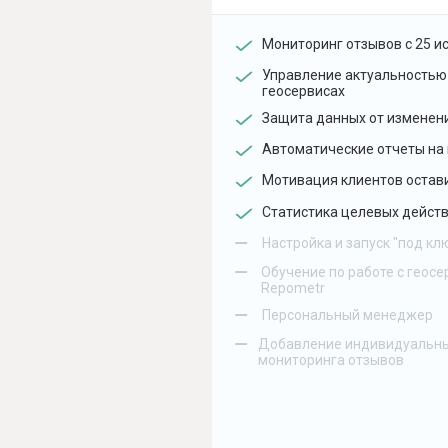
Мониторинг отзывов с 25 и
Управление актуальностью
геосервисах
Защита данных от изменен
Автоматические отчеты на 
Мотивация клиентов остав
Статистика целевых действ
–
Настройка и запуск "под кл
–
Обучение по работе с геосе
Repometr
–
Персональный менеджер
–
Добавление индивидуальны
мониторинга отзывов