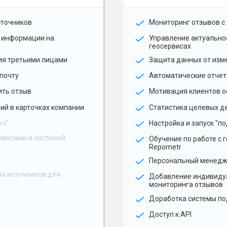
сточников
Мониторинг отзывов с 
 информации на
Управление актуальн
геосервисах
ия третьими лицами
Защита данных от изм
почту
Автоматические отчет
ить отзыв
Мотивация клиентов о
ий в карточках компании
Статистика целевых де
юч"
Настройка и запуск "по
рвисами и системой
Обучение по работе с 
Repometr
Персональный менед
х источников для
Добавление индивиду
мониторинга отзывов
Доработка системы по
Доступ к API