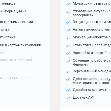
сточников
Мониторинг отзывов с 
 информации на
Управление актуальн
геосервисах
ия третьими лицами
Защита данных от изм
почту
Автоматические отчет
ить отзыв
Мотивация клиентов о
ий в карточках компании
Статистика целевых де
юч"
Настройка и запуск "по
рвисами и системой
Обучение по работе с 
Repometr
Персональный менед
х источников для
Добавление индивиду
мониторинга отзывов
Доработка системы по
Доступ к API