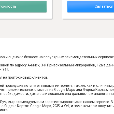
тоимость
Связаться
вов и оценок о бизнесе на популярных рекомендательных сервисах
нной по адресу Ачинск, 3-й Привокзальный микрорайон, 12а в дан
 Yell.
я на приток новых клиентов.
й прислушиваются к отзывам в интернете, так же, как и к личным
чет положительных отзывов на Google Maps или Яндекс.Картах, п
и необходимости, даже если локально она дальше, чем аналогична
Луч, мы рекомендуем вам зарегистрироваться в нашем сервисе. 
а Яндекс Картах, Google Maps, 2GIS и Yell, и поможем вам получи
инга.