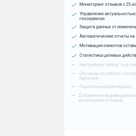
Мониторинг отзывов с 25 и
Управление актуальностью
геосервисах
Защита данных от изменен
Автоматические отчеты на 
Мотивация клиентов остав
Статистика целевых действ
–
Настройка и запуск "под кл
–
Обучение по работе с геосе
Repometr
–
Персональный менеджер
–
Добавление индивидуальны
мониторинга отзывов