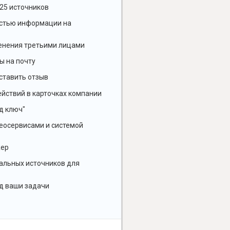
25 источников
остью информации на
енения третьими лицами
ы на почту
ставить отзыв
йствий в карточках компании
д ключ"
геосервисами и системой
жер
альных источников для
д ваши задачи