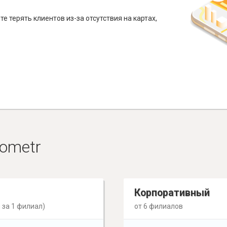
е терять клиентов из-за отсутствия на картах,
ometr
Корпоративный
 за 1 филиал)
от 6 филиалов