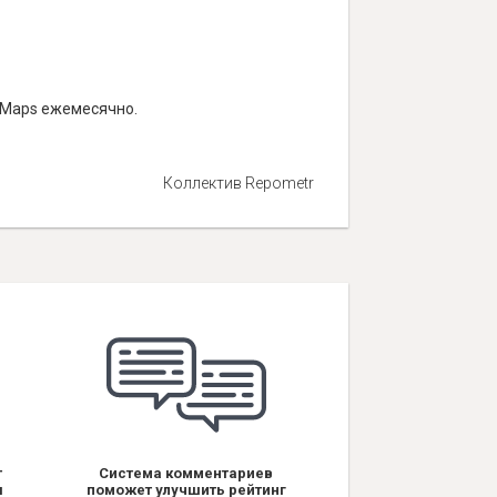
e Maps ежемесячно.
Коллектив Repometr
т
Система комментариев
я
поможет улучшить рейтинг