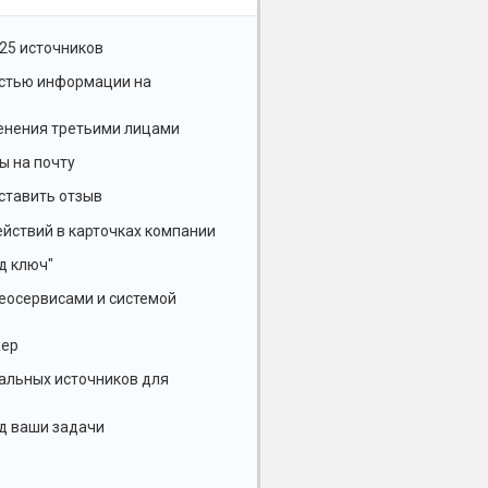
25 источников
остью информации на
енения третьими лицами
ы на почту
ставить отзыв
йствий в карточках компании
д ключ"
геосервисами и системой
жер
альных источников для
д ваши задачи