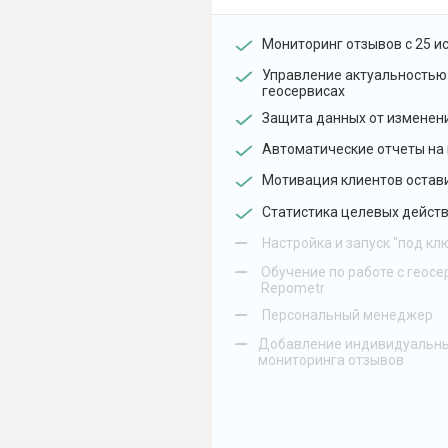
Мониторинг отзывов с 25 и
Управление актуальностью
геосервисах
Защита данных от изменен
Автоматические отчеты на 
Мотивация клиентов остав
Статистика целевых действ
–
Настройка и запуск "под кл
–
Обучение по работе с геосе
Repometr
–
Персональный менеджер
–
Добавление индивидуальны
мониторинга отзывов