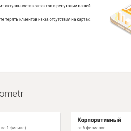
ит актуальности контактов и репутации вашей
е терять клиентов из-за отсутствия на картах,
ometr
Корпоративный
 за 1 филиал)
от 6 филиалов