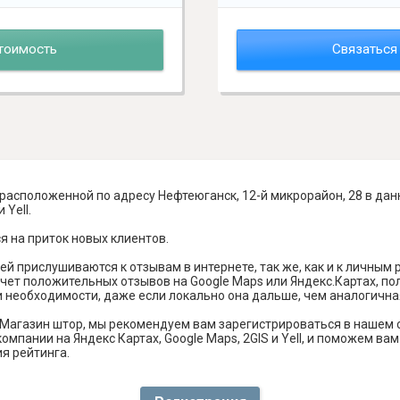
тоимость
Связаться
расположенной по адресу Нефтеюганск, 12-й микрорайон, 28 в да
 Yell.
я на приток новых клиентов.
й прислушиваются к отзывам в интернете, так же, как и к личным
чет положительных отзывов на Google Maps или Яндекс.Картах, п
и необходимости, даже если локально она дальше, чем аналогична
Магазин штор, мы рекомендуем вам зарегистрироваться в нашем 
омпании на Яндекс Картах, Google Maps, 2GIS и Yell, и поможем в
я рейтинга.