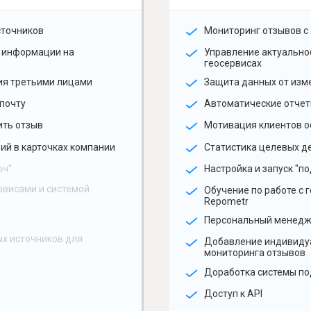
сточников
Мониторинг отзывов с 
 информации на
Управление актуальн
геосервисах
ия третьими лицами
Защита данных от изм
почту
Автоматические отчет
ить отзыв
Мотивация клиентов о
ий в карточках компании
Статистика целевых де
юч"
Настройка и запуск "по
рвисами и системой
Обучение по работе с 
Repometr
Персональный менед
х источников для
Добавление индивиду
мониторинга отзывов
Доработка системы по
Доступ к API