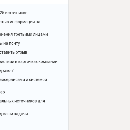
25 источников
остью информации на
енения третьими лицами
ы на почту
ставить отзыв
йствий в карточках компании
д ключ"
геосервисами и системой
жер
альных источников для
д ваши задачи