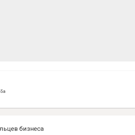
55а
льцев бизнеса