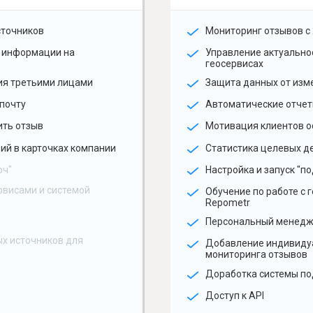
сточников
Мониторинг отзывов с 
 информации на
Управление актуальн
геосервисах
ия третьими лицами
Защита данных от изм
почту
Автоматические отчет
ить отзыв
Мотивация клиентов о
ий в карточках компании
Статистика целевых де
юч"
Настройка и запуск "по
рвисами и системой
Обучение по работе с 
Repometr
Персональный менед
х источников для
Добавление индивиду
мониторинга отзывов
Доработка системы по
Доступ к API