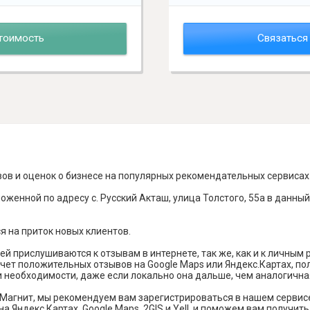
тоимость
Связаться
вов и оценок о бизнесе на популярных рекомендательных сервисах
оженной по адресу с. Русский Акташ, улица Толстого, 55а в данны
я на приток новых клиентов.
й прислушиваются к отзывам в интернете, так же, как и к личным
чет положительных отзывов на Google Maps или Яндекс.Картах, п
и необходимости, даже если локально она дальше, чем аналогична
Магнит, мы рекомендуем вам зарегистрироваться в нашем сервис
а Яндекс Картах, Google Maps, 2GIS и Yell, и поможем вам получи