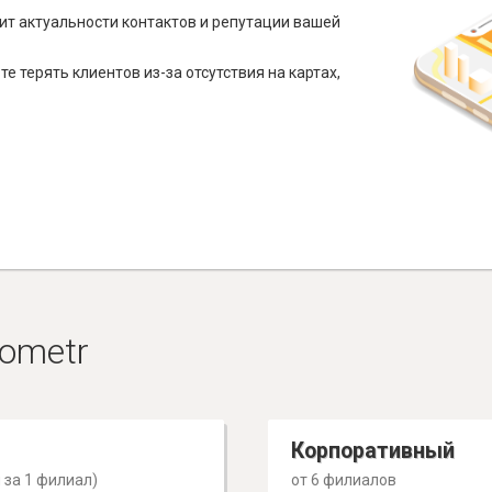
ит актуальности контактов и репутации вашей
е терять клиентов из-за отсутствия на картах,
ometr
Корпоративный
 за 1 филиал)
от 6 филиалов