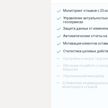
Мониторинг отзывов с 25 и
Управление актуальностью
геосервисах
Защита данных от изменен
Автоматические отчеты на 
Мотивация клиентов остав
Статистика целевых действ
–
Настройка и запуск "под кл
–
Обучение по работе с геосе
Repometr
–
Персональный менеджер
–
Добавление индивидуальны
мониторинга отзывов