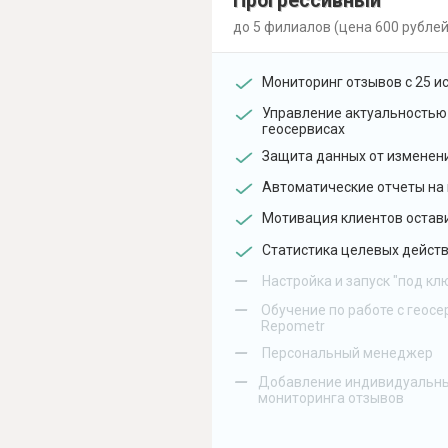
Прогрессивный
до 5 филиалов (цена 600 рублей
Мониторинг отзывов с 25 и
Управление актуальностью
геосервисах
Защита данных от изменен
Автоматические отчеты на 
Мотивация клиентов остав
Статистика целевых действ
–
Настройка и запуск "под кл
–
Обучение по работе с геосе
Repometr
–
Персональный менеджер
–
Добавление индивидуальны
мониторинга отзывов