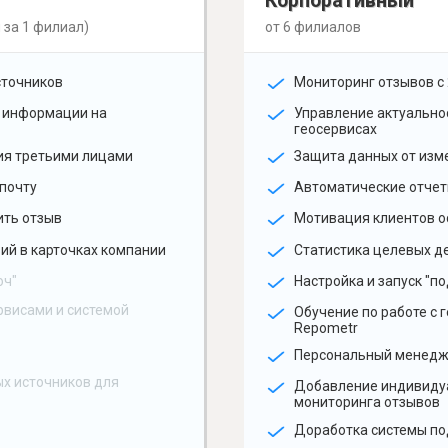
Корпоративный
 за 1 филиал)
от 6 филиалов
сточников
Мониторинг отзывов с 
 информации на
Управление актуальн
геосервисах
ия третьими лицами
Защита данных от изм
почту
Автоматические отчет
ить отзыв
Мотивация клиентов о
ий в карточках компании
Статистика целевых де
юч"
Настройка и запуск "по
рвисами и системой
Обучение по работе с 
Repometr
Персональный менед
х источников для
Добавление индивиду
мониторинга отзывов
Доработка системы по