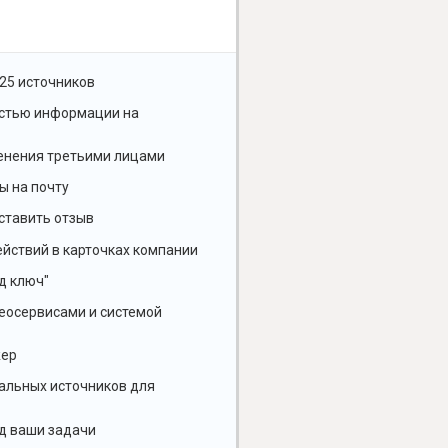
25 источников
остью информации на
енения третьими лицами
ы на почту
ставить отзыв
йствий в карточках компании
д ключ"
геосервисами и системой
жер
альных источников для
д ваши задачи