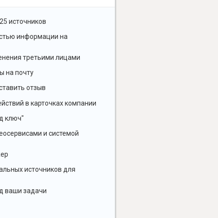
25 источников
остью информации на
енения третьими лицами
ы на почту
ставить отзыв
йствий в карточках компании
д ключ"
геосервисами и системой
жер
альных источников для
д ваши задачи