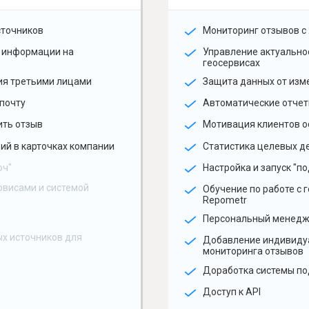
сточников
Мониторинг отзывов с 
 информации на
Управление актуальн
геосервисах
ия третьими лицами
Защита данных от изм
почту
Автоматические отчет
ить отзыв
Мотивация клиентов о
ий в карточках компании
Статистика целевых де
юч"
Настройка и запуск "по
рвисами и системой
Обучение по работе с 
Repometr
Персональный менед
х источников для
Добавление индивиду
мониторинга отзывов
Доработка системы по
Доступ к API