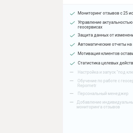
Мониторинг отзывов с 25 и
Управление актуальностью
геосервисах
Защита данных от изменен
Автоматические отчеты на 
Мотивация клиентов остав
Статистика целевых действ
–
Настройка и запуск "под кл
–
Обучение по работе с геосе
Repometr
–
Персональный менеджер
–
Добавление индивидуальны
мониторинга отзывов