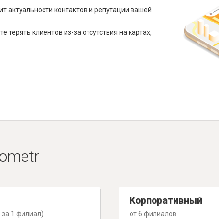
ит актуальности контактов и репутации вашей
е терять клиентов из-за отсутствия на картах,
ometr
Корпоративный
 за 1 филиал)
от 6 филиалов