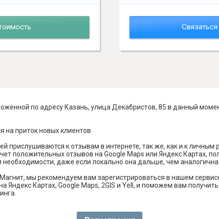
тоимость
Связаться
оженной по адресу Казань, улица Декабристов, 85 в данный момен
я на приток новых клиентов.
й прислушиваются к отзывам в интернете, так же, как и к личным
чет положительных отзывов на Google Maps или Яндекс.Картах, п
и необходимости, даже если локально она дальше, чем аналогична
Магнит, мы рекомендуем вам зарегистрироваться в нашем сервис
а Яндекс Картах, Google Maps, 2GIS и Yell, и поможем вам получи
инга.