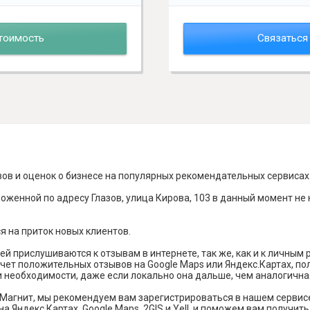
тоимость
Связаться
вов и оценок о бизнесе на популярных рекомендательных сервисах
оженной по адресу Глазов, улица Кирова, 103 в данный момент не
я на приток новых клиентов.
й прислушиваются к отзывам в интернете, так же, как и к личным
чет положительных отзывов на Google Maps или Яндекс.Картах, п
и необходимости, даже если локально она дальше, чем аналогична
Магнит, мы рекомендуем вам зарегистрироваться в нашем сервис
а Яндекс Картах, Google Maps, 2GIS и Yell, и поможем вам получи