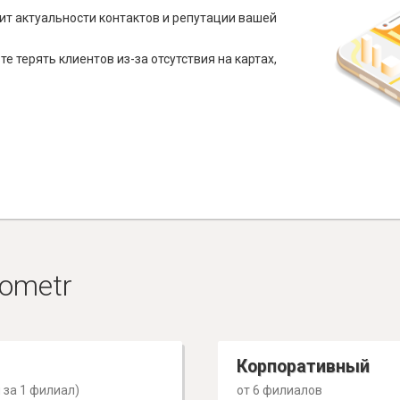
ит актуальности контактов и репутации вашей
е терять клиентов из-за отсутствия на картах,
ometr
Корпоративный
 за 1 филиал)
от 6 филиалов