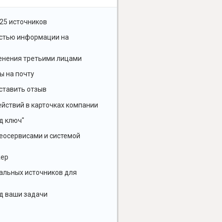
25 источников
остью информации на
енения третьими лицами
ы на почту
ставить отзыв
йствий в карточках компании
д ключ"
геосервисами и системой
жер
альных источников для
д ваши задачи