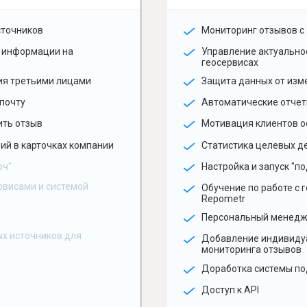
сточников
Мониторинг отзывов с 
 информации на
Управление актуальн
геосервисах
ия третьими лицами
Защита данных от изм
почту
Автоматические отчет
ить отзыв
Мотивация клиентов о
ий в карточках компании
Статистика целевых де
юч"
Настройка и запуск "по
рвисами и системой
Обучение по работе с 
Repometr
Персональный менед
х источников для
Добавление индивиду
мониторинга отзывов
Доработка системы по
Доступ к API