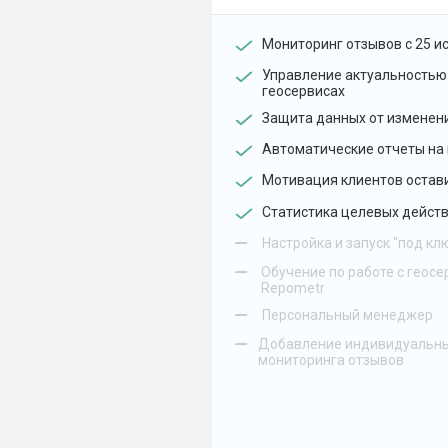
Мониторинг отзывов с 25 и
Управление актуальностью
геосервисах
Защита данных от изменен
Автоматические отчеты на 
Мотивация клиентов остав
Статистика целевых действ
–
Настройка и запуск "под кл
–
Обучение по работе с геосе
Repometr
–
Персональный менеджер
–
Добавление индивидуальны
мониторинга отзывов