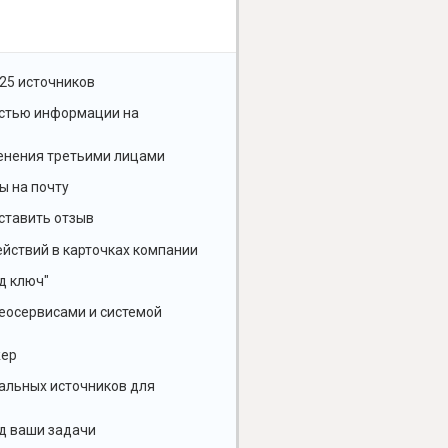
25 источников
остью информации на
енения третьими лицами
ы на почту
ставить отзыв
йствий в карточках компании
д ключ"
геосервисами и системой
жер
альных источников для
д ваши задачи