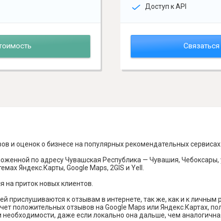
Доступ к API
тоимость
Связаться
вов и оценок о бизнесе на популярных рекомендательных сервисах
оженной по адресу Чувашская Республика — Чувашия, Чебоксары, у
мах Яндекс.Карты, Google Maps, 2GIS и Yell.
я на приток новых клиентов.
й прислушиваются к отзывам в интернете, так же, как и к личным
чет положительных отзывов на Google Maps или Яндекс.Картах, п
и необходимости, даже если локально она дальше, чем аналогична