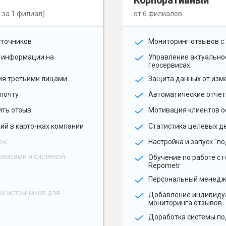
Корпоративный
 за 1 филиал)
от 6 филиалов
сточников
Мониторинг отзывов с 
 информации на
Управление актуальн
геосервисах
ия третьими лицами
Защита данных от изм
почту
Автоматические отчет
ить отзыв
Мотивация клиентов о
ий в карточках компании
Статистика целевых де
юч"
Настройка и запуск "по
рвисами и системой
Обучение по работе с 
Repometr
Персональный менед
х источников для
Добавление индивиду
мониторинга отзывов
Доработка системы по