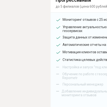
Прогрессивный
до 5 филиалов (цена 600 рублей
Мониторинг отзывов с 25 и
Управление актуальностью
геосервисах
Защита данных от изменен
Автоматические отчеты на 
Мотивация клиентов остав
Статистика целевых действ
–
Настройка и запуск "под кл
–
Обучение по работе с геосе
Repometr
–
Персональный менеджер
–
Добавление индивидуальны
мониторинга отзывов