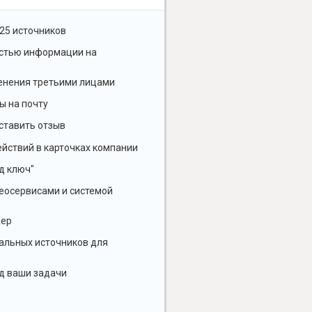
25 источников
остью информации на
енения третьими лицами
ы на почту
ставить отзыв
йствий в карточках компании
д ключ"
геосервисами и системой
жер
альных источников для
д ваши задачи