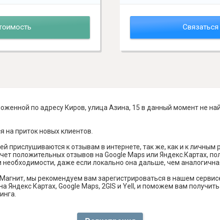
тоимость
Связаться
оженной по адресу Киров, улица Азина, 15 в данный момент не на
я на приток новых клиентов.
й прислушиваются к отзывам в интернете, так же, как и к личным
чет положительных отзывов на Google Maps или Яндекс.Картах, п
и необходимости, даже если локально она дальше, чем аналогична
Магнит, мы рекомендуем вам зарегистрироваться в нашем сервис
а Яндекс Картах, Google Maps, 2GIS и Yell, и поможем вам получи
инга.