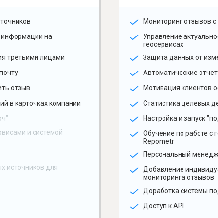
сточников
Мониторинг отзывов с 
 информации на
Управление актуальн
геосервисах
ия третьими лицами
Защита данных от изм
почту
Автоматические отчет
ить отзыв
Мотивация клиентов о
ий в карточках компании
Статистика целевых де
юч"
Настройка и запуск "по
рвисами и системой
Обучение по работе с 
Repometr
Персональный менед
х источников для
Добавление индивиду
мониторинга отзывов
Доработка системы по
Доступ к API