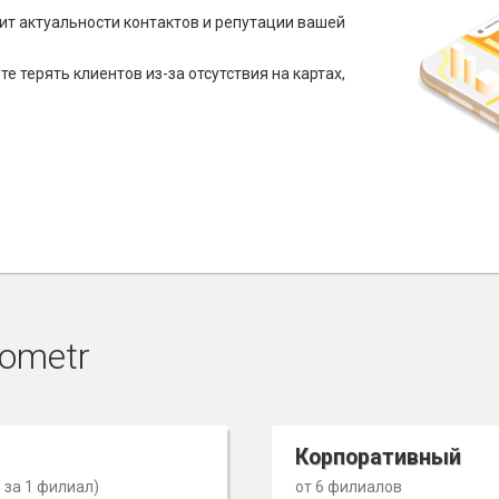
ит актуальности контактов и репутации вашей
е терять клиентов из-за отсутствия на картах,
ometr
Корпоративный
 за 1 филиал)
от 6 филиалов