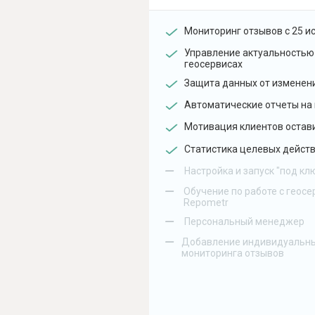
Мониторинг отзывов с 25 и
Управление актуальностью
геосервисах
Защита данных от изменен
Автоматические отчеты на 
Мотивация клиентов остав
Статистика целевых действ
–
Настройка и запуск "под кл
–
Обучение по работе с геосе
Repometr
–
Персональный менеджер
–
Добавление индивидуальны
мониторинга отзывов