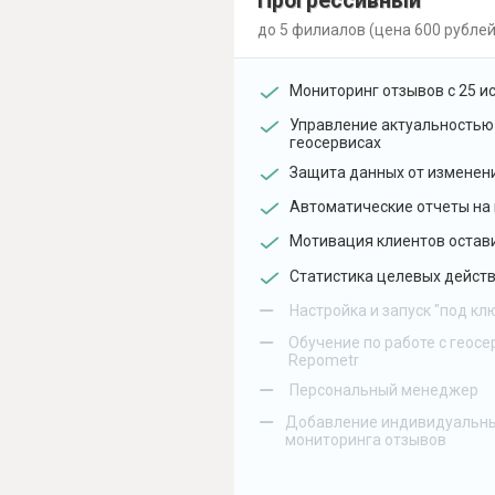
Прогрессивный
до 5 филиалов (цена 600 рублей
Мониторинг отзывов с 25 и
Управление актуальностью
геосервисах
Защита данных от изменен
Автоматические отчеты на 
Мотивация клиентов остав
Статистика целевых действ
–
Настройка и запуск "под кл
–
Обучение по работе с геосе
Repometr
–
Персональный менеджер
–
Добавление индивидуальны
мониторинга отзывов