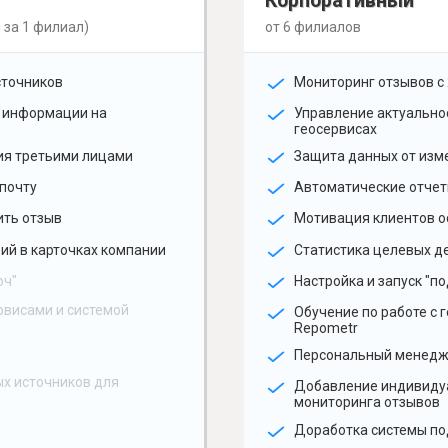
Корпоративный
 за 1 филиал)
от 6 филиалов
сточников
Мониторинг отзывов с 
 информации на
Управление актуальн
геосервисах
ия третьими лицами
Защита данных от изм
почту
Автоматические отчет
ить отзыв
Мотивация клиентов о
ий в карточках компании
Статистика целевых де
юч"
Настройка и запуск "по
рвисами и системой
Обучение по работе с 
Repometr
Персональный менед
х источников для
Добавление индивиду
мониторинга отзывов
Доработка системы по