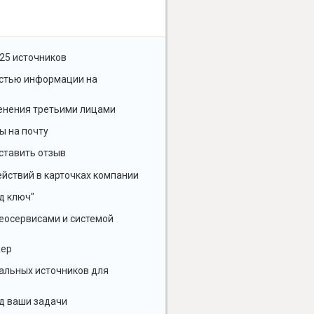
25 источников
остью информации на
енения третьими лицами
ы на почту
ставить отзыв
йствий в карточках компании
д ключ"
геосервисами и системой
жер
альных источников для
д ваши задачи