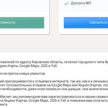
Доступ к API
тоимость
Связаться
оженной по адресу Кировская область, посёлок городского типа А
кс.Карты, Google Maps, 2GIS и Yell.
я на приток новых клиентов.
й прислушиваются к отзывам в интернете, так же, как и к личным
чет положительных отзывов на Google Maps или Яндекс.Картах, п
и необходимости, даже если локально она дальше, чем аналогична
Магнит, мы рекомендуем вам зарегистрироваться в нашем сервис
а Яндекс Картах, Google Maps, 2GIS и Yell, и поможем вам получи
инга.