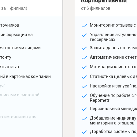
Корпоративный
 за 1 филиал)
от 6 филиалов
сточников
Мониторинг отзывов с 
 информации на
Управление актуальн
геосервисах
ия третьими лицами
Защита данных от изм
почту
Автоматические отчет
ить отзыв
Мотивация клиентов о
ий в карточках компании
Статистика целевых де
юч"
Настройка и запуск "по
рвисами и системой
Обучение по работе с 
Repometr
Персональный менед
х источников для
Добавление индивиду
мониторинга отзывов
Доработка системы по