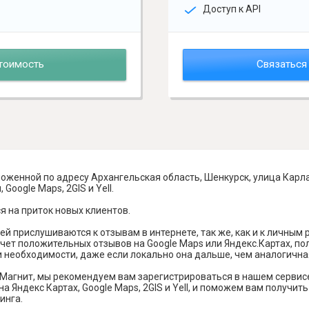
Доступ к API
тоимость
Связаться
оженной по адресу Архангельская область, Шенкурск, улица Карла
Google Maps, 2GIS и Yell.
я на приток новых клиентов.
й прислушиваются к отзывам в интернете, так же, как и к личным
чет положительных отзывов на Google Maps или Яндекс.Картах, п
и необходимости, даже если локально она дальше, чем аналогична
Магнит, мы рекомендуем вам зарегистрироваться в нашем сервис
а Яндекс Картах, Google Maps, 2GIS и Yell, и поможем вам получи
инга.