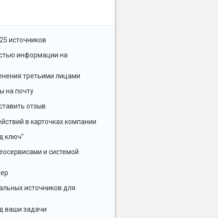
25 источников
остью информации на
енения третьими лицами
ы на почту
ставить отзыв
йствий в карточках компании
д ключ"
геосервисами и системой
жер
альных источников для
д ваши задачи