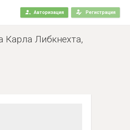
Авторизация
Регистрация
а Карла Либкнехта,