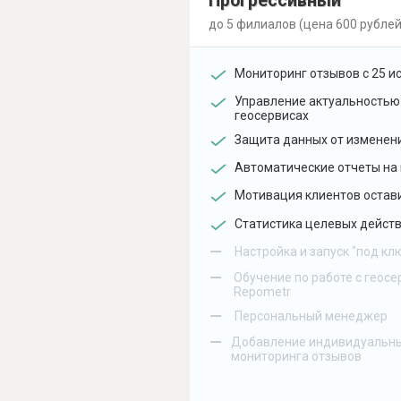
Прогрессивный
до 5 филиалов (цена 600 рублей
Мониторинг отзывов с 25 и
Управление актуальностью
геосервисах
Защита данных от изменен
Автоматические отчеты на 
Мотивация клиентов остав
Статистика целевых действ
–
Настройка и запуск "под кл
–
Обучение по работе с геосе
Repometr
–
Персональный менеджер
–
Добавление индивидуальны
мониторинга отзывов