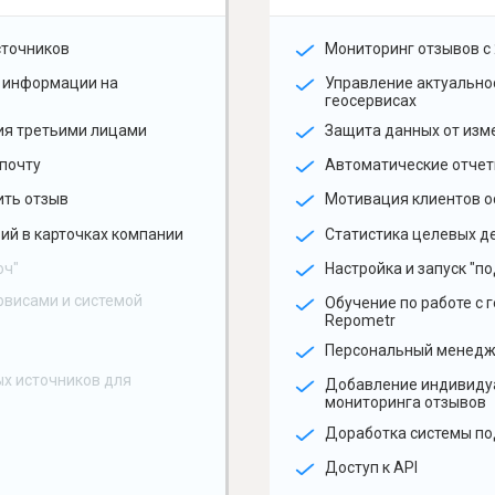
сточников
Мониторинг отзывов с 
 информации на
Управление актуальн
геосервисах
ия третьими лицами
Защита данных от изм
почту
Автоматические отчет
ить отзыв
Мотивация клиентов о
ий в карточках компании
Статистика целевых де
юч"
Настройка и запуск "по
рвисами и системой
Обучение по работе с 
Repometr
Персональный менед
х источников для
Добавление индивиду
мониторинга отзывов
Доработка системы по
Доступ к API