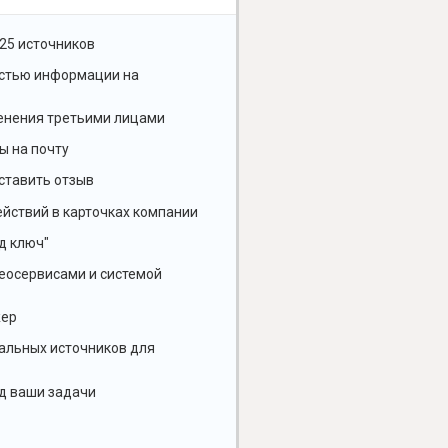
25 источников
остью информации на
енения третьими лицами
ы на почту
ставить отзыв
йствий в карточках компании
д ключ"
геосервисами и системой
жер
альных источников для
д ваши задачи