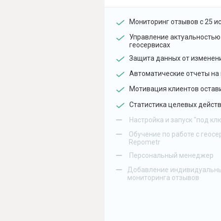
Мониторинг отзывов с 25 и
Управление актуальностью
геосервисах
Защита данных от изменен
Автоматические отчеты на 
Мотивация клиентов остав
Статистика целевых действ
–
Настройка и запуск "под кл
–
Обучение по работе с геосе
Repometr
–
Персональный менеджер
–
Добавление индивидуальны
мониторинга отзывов