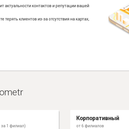
ит актуальности контактов и репутации вашей
е терять клиентов из-за отсутствия на картах,
ometr
Корпоративный
 за 1 филиал)
от 6 филиалов