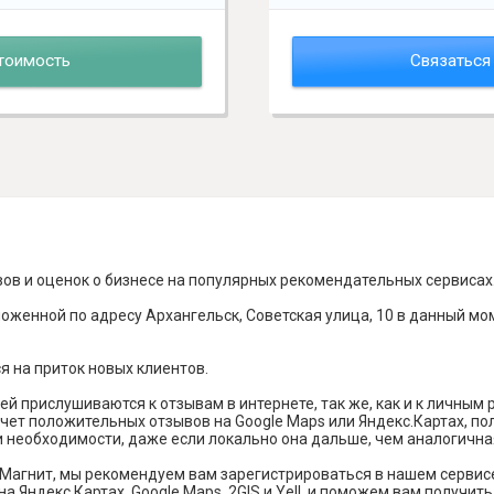
тоимость
Связаться
вов и оценок о бизнесе на популярных рекомендательных сервисах
оженной по адресу Архангельск, Советская улица, 10 в данный мо
я на приток новых клиентов.
й прислушиваются к отзывам в интернете, так же, как и к личным
чет положительных отзывов на Google Maps или Яндекс.Картах, п
и необходимости, даже если локально она дальше, чем аналогична
Магнит, мы рекомендуем вам зарегистрироваться в нашем сервис
а Яндекс Картах, Google Maps, 2GIS и Yell, и поможем вам получи