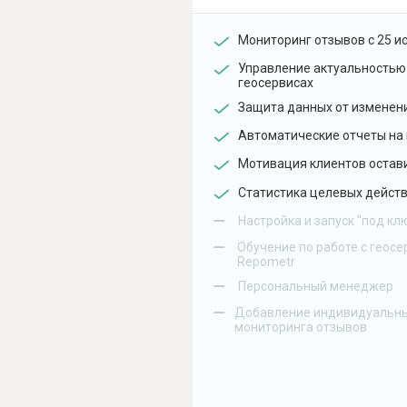
Мониторинг отзывов с 25 и
Управление актуальностью
геосервисах
Защита данных от изменен
Автоматические отчеты на 
Мотивация клиентов остав
Статистика целевых действ
–
Настройка и запуск "под кл
–
Обучение по работе с геосе
Repometr
–
Персональный менеджер
–
Добавление индивидуальны
мониторинга отзывов