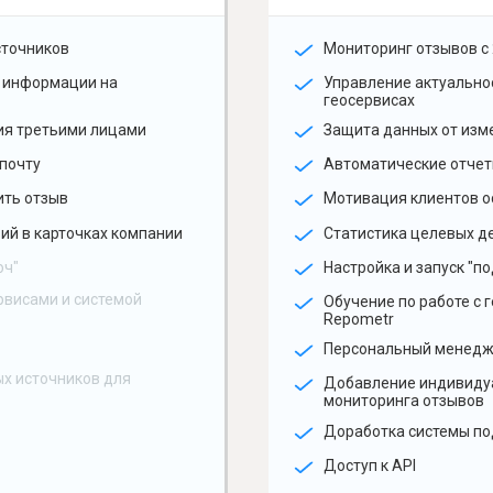
сточников
Мониторинг отзывов с 
 информации на
Управление актуальн
геосервисах
ия третьими лицами
Защита данных от изм
почту
Автоматические отчет
ить отзыв
Мотивация клиентов о
ий в карточках компании
Статистика целевых де
юч"
Настройка и запуск "по
рвисами и системой
Обучение по работе с 
Repometr
Персональный менед
х источников для
Добавление индивиду
мониторинга отзывов
Доработка системы по
Доступ к API