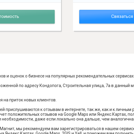
тоимость
Связаться
вов и оценок о бизнесе на популярных рекомендательных сервисах
оженной по адресу Кондопога, Строительная улица, 7а в данный м
я на приток новых клиентов.
й прислушиваются к отзывам в интернете, так же, как и к личным
чет положительных отзывов на Google Maps или Яндекс.Картах, п
и необходимости, даже если локально она дальше, чем аналогична
Магнит, мы рекомендуем вам зарегистрироваться в нашем сервис
а Яндекс Картах, Google Maps, 2GIS и Yell, и поможем вам получи