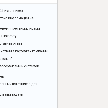
25 источников
остью информации на
енения третьими лицами
ы на почту
ставить отзыв
йствий в карточках компании
д ключ"
геосервисами и системой
жер
альных источников для
д ваши задачи