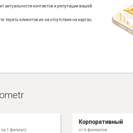
ит актуальности контактов и репутации вашей
е терять клиентов из-за отсутствия на картах,
ometr
Корпоративный
 за 1 филиал)
от 6 филиалов