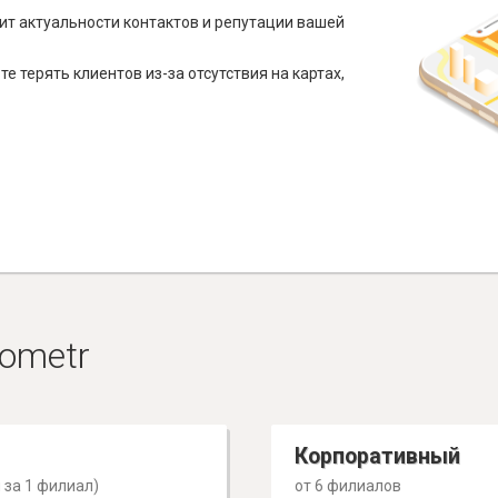
ит актуальности контактов и репутации вашей
е терять клиентов из-за отсутствия на картах,
ometr
Корпоративный
 за 1 филиал)
от 6 филиалов