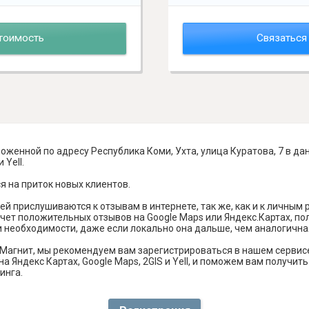
тоимость
Связаться
оженной по адресу Республика Коми, Ухта, улица Куратова, 7 в д
 Yell.
я на приток новых клиентов.
й прислушиваются к отзывам в интернете, так же, как и к личным
чет положительных отзывов на Google Maps или Яндекс.Картах, п
и необходимости, даже если локально она дальше, чем аналогична
Магнит, мы рекомендуем вам зарегистрироваться в нашем сервис
а Яндекс Картах, Google Maps, 2GIS и Yell, и поможем вам получи
инга.