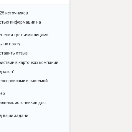
25 источников
остью информации на
енения третьими лицами
ы на почту
ставить отзыв
йствий в карточках компании
д ключ"
геосервисами и системой
жер
альных источников для
д ваши задачи