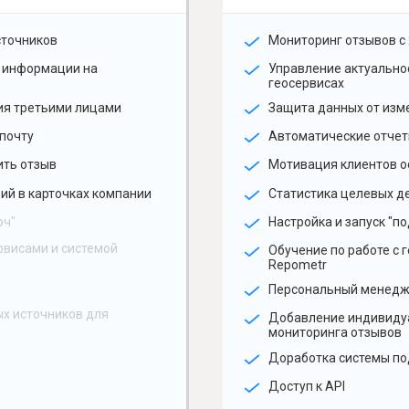
сточников
Мониторинг отзывов с 
 информации на
Управление актуальн
геосервисах
ия третьими лицами
Защита данных от изм
почту
Автоматические отчет
ить отзыв
Мотивация клиентов о
ий в карточках компании
Статистика целевых де
юч"
Настройка и запуск "по
рвисами и системой
Обучение по работе с 
Repometr
Персональный менед
х источников для
Добавление индивиду
мониторинга отзывов
Доработка системы по
Доступ к API