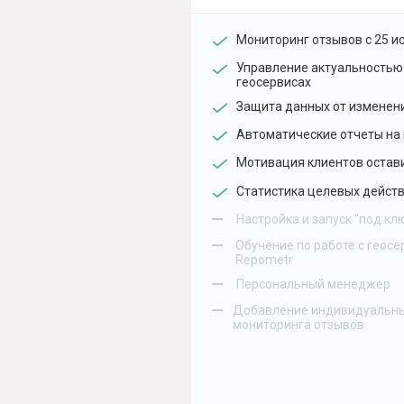
Мониторинг отзывов с 25 и
Управление актуальностью
геосервисах
Защита данных от изменен
Автоматические отчеты на 
Мотивация клиентов остав
Статистика целевых действ
–
Настройка и запуск "под кл
–
Обучение по работе с геосе
Repometr
–
Персональный менеджер
–
Добавление индивидуальны
мониторинга отзывов