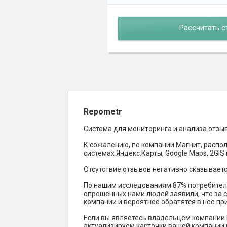
Рассчитать с
Repometr
Система для мониторинга и анализа отзы
К сожалению, по компании Магнит, распол
системах Яндекс.Карты, Google Maps, 2GIS и
Отсутствие отзывов негативно сказываетс
По нашим исследованиям 87% потребителе
опрошенных нами людей заявили, что за с
компании и вероятнее обратятся в нее пр
Если вы являетесь владельцем компании 
актуализируем карточки вашей компании н