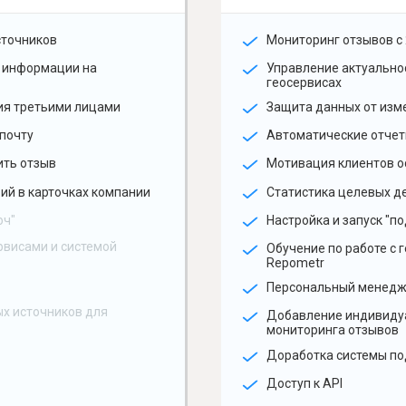
сточников
Мониторинг отзывов с 
 информации на
Управление актуальн
геосервисах
ия третьими лицами
Защита данных от изм
почту
Автоматические отчет
ить отзыв
Мотивация клиентов о
ий в карточках компании
Статистика целевых де
юч"
Настройка и запуск "по
рвисами и системой
Обучение по работе с 
Repometr
Персональный менед
х источников для
Добавление индивиду
мониторинга отзывов
Доработка системы по
Доступ к API