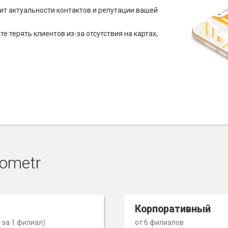
ит актуальности контактов и репутации вашей
е терять клиентов из-за отсутствия на картах,
ometr
Корпоративный
 за 1 филиал)
от 6 филиалов