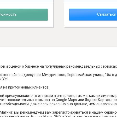
тоимость
Связаться
вов и оценок о бизнесе на популярных рекомендательных сервисах
оженной по адресу пос. Мичуринское, Первомайская улица, 15а в 
 Yell.
я на приток новых клиентов.
й прислушиваются к отзывам в интернете, так же, как и к личным
чет положительных отзывов на Google Maps или Яндекс.Картах, п
и необходимости, даже если локально она дальше, чем аналогична
Магнит, мы рекомендуем вам зарегистрироваться в нашем сервис
а Яндекс Картах, Google Maps, 2GIS и Yell, и поможем вам получи