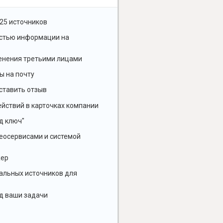
25 источников
остью информации на
енения третьими лицами
ы на почту
ставить отзыв
йствий в карточках компании
д ключ"
геосервисами и системой
жер
альных источников для
д ваши задачи