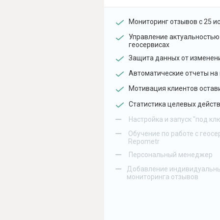
Мониторинг отзывов с 25 и
Управление актуальностью
геосервисах
Защита данных от изменен
Автоматические отчеты на 
Мотивация клиентов остав
Статистика целевых действ
–
Настройка и запуск "под кл
–
Обучение по работе с геосе
Repometr
–
Персональный менеджер
–
Добавление индивидуальны
мониторинга отзывов