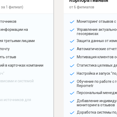
Корпоративный
 за 1 филиал)
от 6 филиалов
сточников
Мониторинг отзывов с 
 информации на
Управление актуальн
геосервисах
ия третьими лицами
Защита данных от изм
почту
Автоматические отчет
ить отзыв
Мотивация клиентов о
ий в карточках компании
Статистика целевых де
юч"
Настройка и запуск "по
рвисами и системой
Обучение по работе с 
Repometr
Персональный менед
х источников для
Добавление индивиду
мониторинга отзывов
Доработка системы по