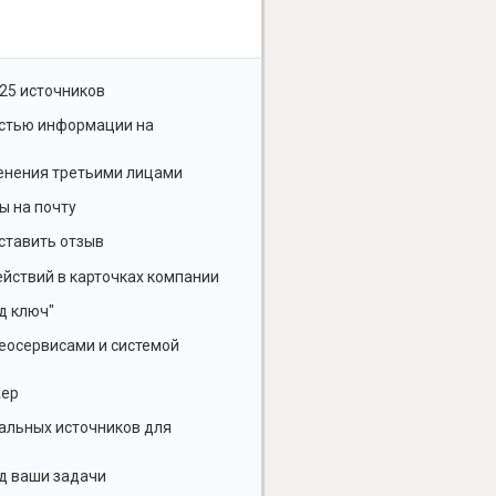
25 источников
остью информации на
енения третьими лицами
ы на почту
ставить отзыв
йствий в карточках компании
д ключ"
геосервисами и системой
жер
альных источников для
д ваши задачи