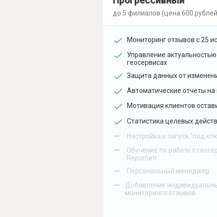
Прогрессивный
до 5 филиалов (цена 600 рублей
Мониторинг отзывов с 25 и
Управление актуальностью
геосервисах
Защита данных от изменен
Автоматические отчеты на 
Мотивация клиентов остав
Статистика целевых действ
–
Настройка и запуск "под кл
–
Обучение по работе с геосе
Repometr
–
Персональный менеджер
–
Добавление индивидуальны
мониторинга отзывов