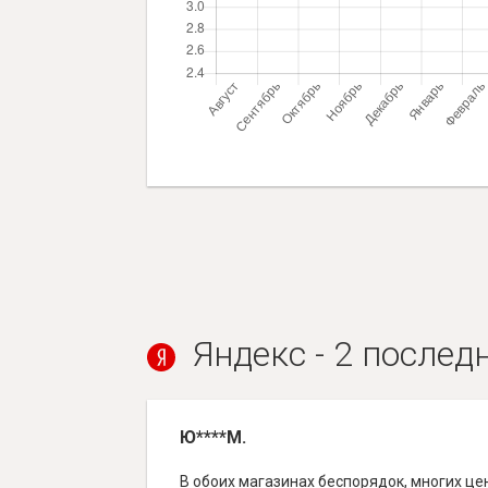
Яндекс - 2 послед
Ю****М.
В обоих магазинах беспорядок, многих це